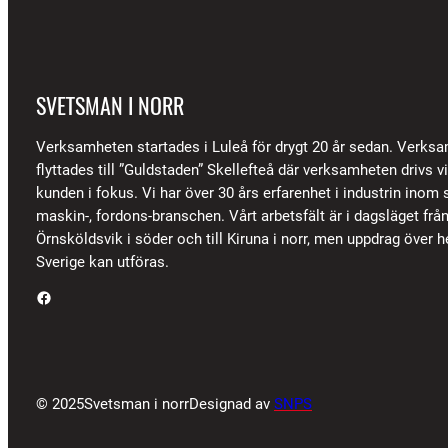
SVETSMAN I NORR
Verksamheten startades i Luleå för drygt 20 år sedan. Verks
flyttades till ”Guldstaden” Skellefteå där verksamheten drivs 
kunden i fokus. Vi har över 30 års erfarenhet i industrin inom s
maskin-, fordons-branschen. Vårt arbetsfält är i dagsläget frå
Örnsköldsvik i söder och till Kiruna i norr, men uppdrag över h
Sverige kan utföras.
Facebook
© 2025
Svetsman i norr
Designad av
SNPS