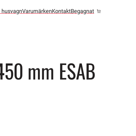
l husvagn
Varumärken
Kontakt
Begagnat
×450 mm ESAB