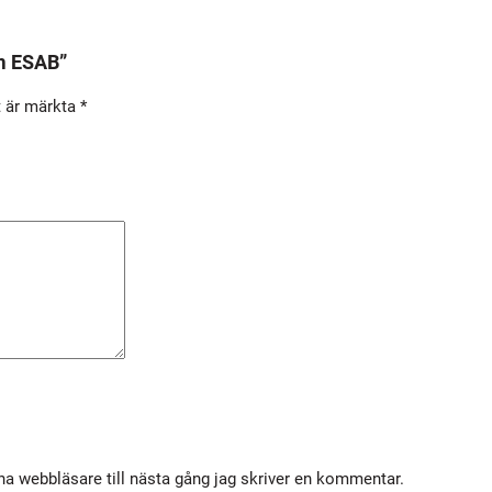
S
A
mm ESAB”
B
m
t är märkta
*
ä
n
g
d
a webbläsare till nästa gång jag skriver en kommentar.