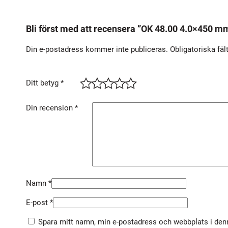
Bli först med att recensera ”OK 48.00 4.0×450 
Din e-postadress kommer inte publiceras.
Obligatoriska fäl
Ditt betyg
*
Din recension
*
Namn
*
E-post
*
Spara mitt namn, min e-postadress och webbplats i denn