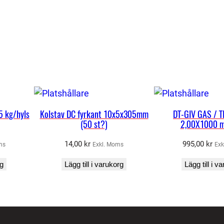
 kg/hyls
Kolstav DC fyrkant 10x5x305mm
DT-GIV GAS / T
(50 st?)
2,00X1000 m
14,00
kr
995,00
kr
ms
Exkl. Moms
Exk
rg
Lägg till i varukorg
Lägg till i v