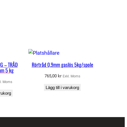
IG – TRÅD
Rörtråd 0,9mm gaslös 5kg/spole
m 5 kg
765,00
kr
Exkl. Moms
l. Moms
Lägg till i varukorg
arukorg