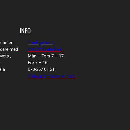
INFO
amheten
Truckgatan 1,
vidare med
931 27 Skellefteå
vets-,
Mån – Tors 7 – 17
n
Fre 7 – 16
ela
070-357 01 21
christer@svetsman.com