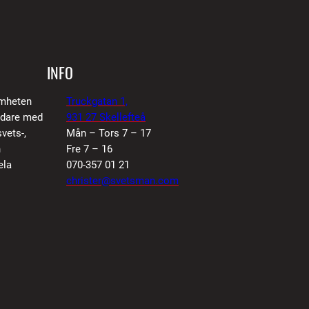
INFO
amheten
Truckgatan 1,
vidare med
931 27 Skellefteå
vets-,
Mån – Tors 7 – 17
n
Fre 7 – 16
ela
070-357 01 21
christer@svetsman.com