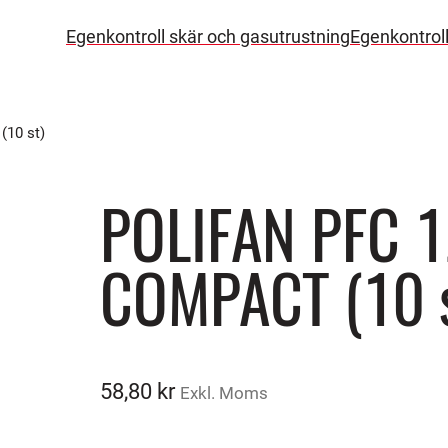
Egenkontroll skär och gasutrustning
Egenkontrol
10 st)
POLIFAN PFC 1
COMPACT (10 s
58,80
kr
Exkl. Moms