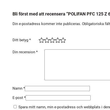
Bli först med att recensera ”POLIFAN PFC 125 Z
Din e-postadress kommer inte publiceras.
Obligatoriska fäl
Ditt betyg
*
Din recension
*
Namn
*
E-post
*
Spara mitt namn, min e-postadress och webbplats i denn