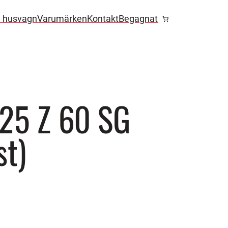
l husvagn
Varumärken
Kontakt
Begagnat
25 Z 60 SG
t)