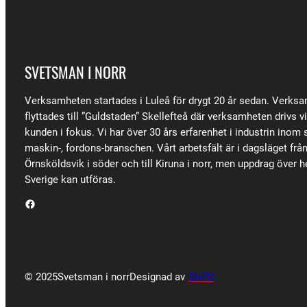
SVETSMAN I NORR
Verksamheten startades i Luleå för drygt 20 år sedan. Verks
flyttades till ”Guldstaden” Skellefteå där verksamheten drivs 
kunden i fokus. Vi har över 30 års erfarenhet i industrin inom s
maskin-, fordons-branschen. Vårt arbetsfält är i dagsläget frå
Örnsköldsvik i söder och till Kiruna i norr, men uppdrag över h
Sverige kan utföras.
Facebook
© 2025
Svetsman i norr
Designad av
SNPS