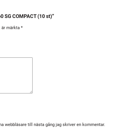
0
S
 60 SG COMPACT (10 st)”
G
t är märkta
*
C
O
M
P
A
C
T
(
1
0
s
t
)
a webbläsare till nästa gång jag skriver en kommentar.