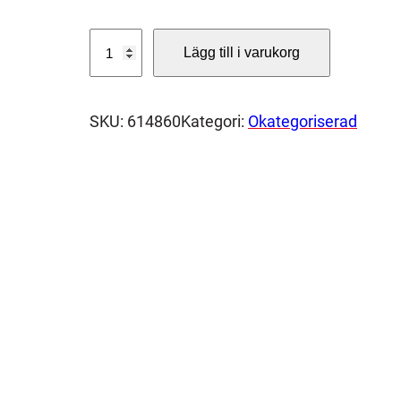
P
Lägg till i varukorg
O
L
I
SKU:
614860
Kategori:
Okategoriserad
F
A
N
P
F
C
1
2
5
Z
6