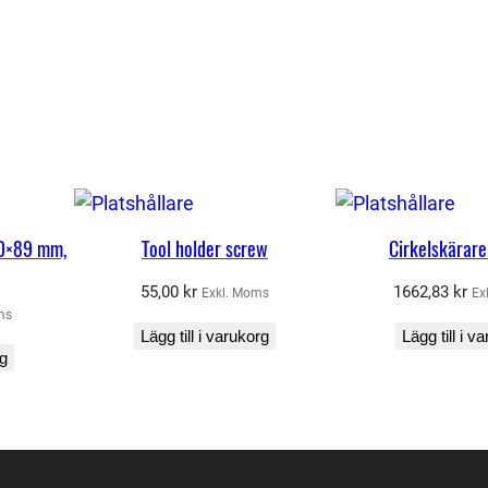
m
ä
n
g
d
,0×89 mm,
Tool holder screw
Cirkelskärare
55,00
kr
1662,83
kr
Exkl. Moms
Ex
ms
Lägg till i varukorg
Lägg till i v
rg