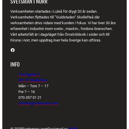
SVETSMAN I NORR
Verksamheten startades i Luleå för drygt 20 år sedan.
Verksamheten flyttades till ”Guldstaden” Skellefteå där
verksamheten drivs vidare med kunden i fokus. Vi har över 30 års
erfarenhet i industrin inom svets-, maskin-, fordons-branschen.
Vårt arbetsfält är i dagsläget från Örnsköldsvik i söder och till
Kiruna i norr, men uppdrag över hela Sverige kan utföras.
Facebook
INFO
Truckgatan 1,
931 27 Skellefteå
Mån – Tors 7 – 17
Fre 7 – 16
070-357 01 21
christer@svetsman.com
© 2025
Svetsman i norr
Designad av
SNPS