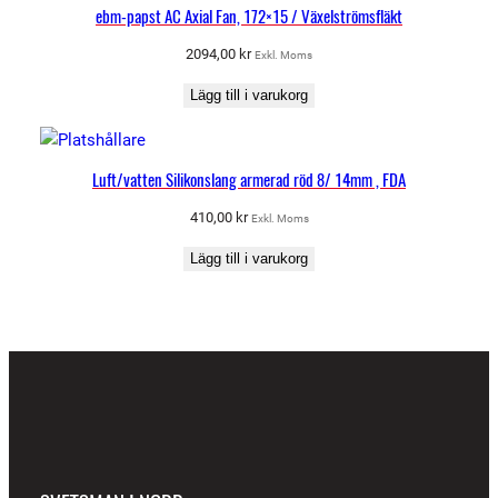
ebm-papst AC Axial Fan, 172×15 / Växelströmsfläkt
2094,00
kr
Exkl. Moms
Lägg till i varukorg
Luft/vatten Silikonslang armerad röd 8/ 14mm , FDA
410,00
kr
Exkl. Moms
Lägg till i varukorg