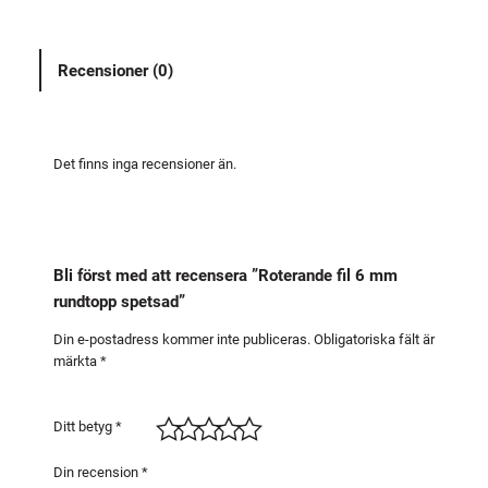
a
n
Recensioner (0)
d
e
f
i
Det finns inga recensioner än.
l
6
m
m
Bli först med att recensera ”Roterande fil 6 mm
r
rundtopp spetsad”
u
n
Din e-postadress kommer inte publiceras.
Obligatoriska fält är
märkta
*
d
t
o
Ditt betyg
*
p
p
Din recension
*