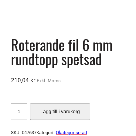
Roterande fil 6 mm
rundtopp spetsad
210,04
kr
Exkl. Moms
R
Lägg till i varukorg
o
t
e
SKU:
047637
Kategori:
Okategoriserad
r