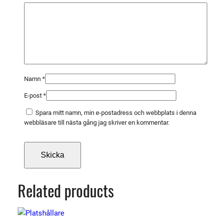
s
p
e
t
s
a
d
Namn
*
m
E-post
*
ä
n
Spara mitt namn, min e-postadress och webbplats i denna
g
webbläsare till nästa gång jag skriver en kommentar.
d
Related products