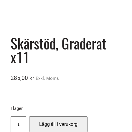
Skärstöd, Graderat
x11
285,00
kr
Exkl. Moms
I lager
S
Lägg till i varukorg
k