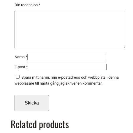
ä
Din recension
*
n
g
d
Namn
*
E-post
*
Spara mitt namn, min e-postadress och webbplats i denna
webbläsare till nästa gång jag skriver en kommentar.
Related products