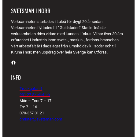
SVETSMAN I NORR
Verksamheten startades i Luleå för drygt 20 år sedan.
Verksamheten flyttades till ”Guldstaden” Skellefteå där
verksamheten drivs vidare med kunden i fokus. Vi har över 30 års
erfarenhet i industrin inom svets-, maskin-, fordons-branschen.
Vårt arbetsfält är i dagsläget från Örnsköldsvik i söder och till
Kiruna i norr, men uppdrag över hela Sverige kan utföras.
Facebook
INFO
Truckgatan 1,
931 27 Skellefteå
Mån – Tors 7 – 17
Fre 7 – 16
070-357 01 21
christer@svetsman.com