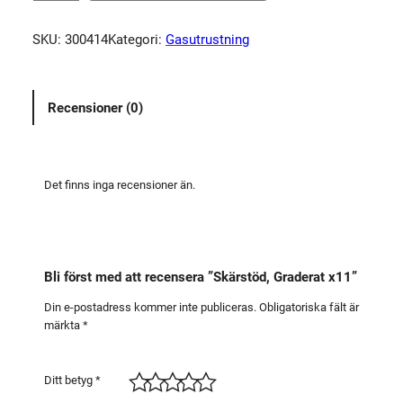
ä
r
SKU:
300414
Kategori:
Gasutrustning
s
t
ö
Recensioner (0)
d
,
G
r
Det finns inga recensioner än.
a
d
e
r
Bli först med att recensera ”Skärstöd, Graderat x11”
a
t
Din e-postadress kommer inte publiceras.
Obligatoriska fält är
märkta
*
x
1
1
Ditt betyg
*
m