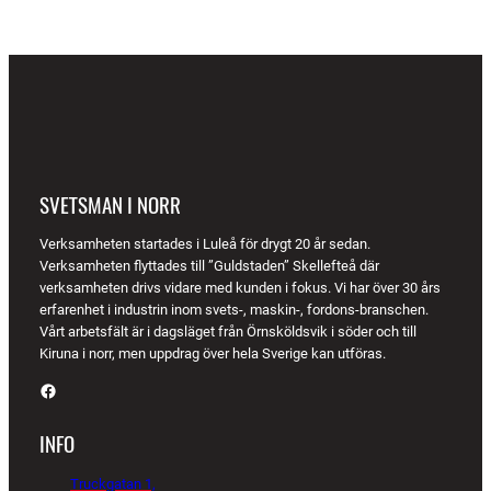
SVETSMAN I NORR
Verksamheten startades i Luleå för drygt 20 år sedan.
Verksamheten flyttades till ”Guldstaden” Skellefteå där
verksamheten drivs vidare med kunden i fokus. Vi har över 30 års
erfarenhet i industrin inom svets-, maskin-, fordons-branschen.
Vårt arbetsfält är i dagsläget från Örnsköldsvik i söder och till
Kiruna i norr, men uppdrag över hela Sverige kan utföras.
Facebook
INFO
Truckgatan 1,