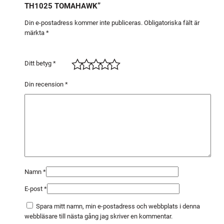
TH1025 TOMAHAWK”
0
0
Din e-postadress kommer inte publiceras.
Obligatoriska fält är
märkta
*
T
H
1
Ditt betyg
*
0
2
Din recension
*
5
T
O
M
A
H
A
Namn
*
W
E-post
*
K
m
Spara mitt namn, min e-postadress och webbplats i denna
ä
webbläsare till nästa gång jag skriver en kommentar.