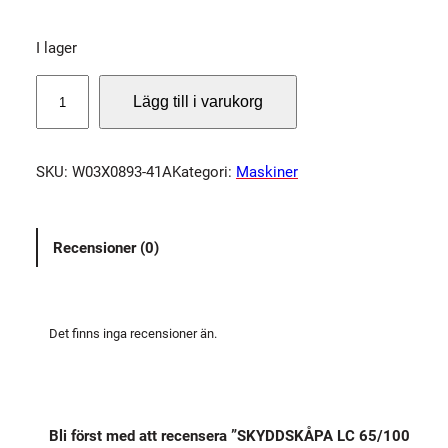
I lager
S
Lägg till i varukorg
K
Y
D
SKU:
W03X0893-41A
Kategori:
Maskiner
D
S
K
Recensioner (0)
Å
P
A
L
Det finns inga recensioner än.
C
6
5
/
Bli först med att recensera ”SKYDDSKÅPA LC 65/100
1