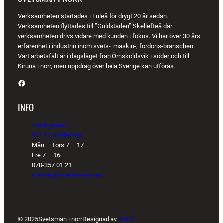
Verksamheten startades i Luleå för drygt 20 år sedan.
Verksamheten flyttades till ”Guldstaden” Skellefteå där
verksamheten drivs vidare med kunden i fokus. Vi har över 30 års
erfarenhet i industrin inom svets-, maskin-, fordons-branschen.
Vårt arbetsfält är i dagsläget från Örnsköldsvik i söder och till
Kiruna i norr, men uppdrag över hela Sverige kan utföras.
Facebook
INFO
Truckgatan 1,
931 27 Skellefteå
Mån – Tors 7 – 17
Fre 7 – 16
070-357 01 21
christer@svetsman.com
© 2025
Svetsman i norr
Designad av
SNPS