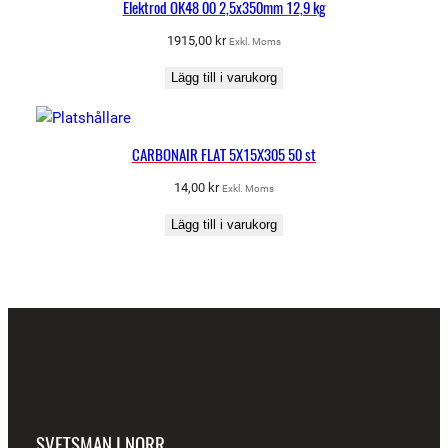
Elektrod OK48 00 2,5x350mm 12,9 kg
g
m
1915,00
kr
Exkl. Moms
ä
Lägg till i varukorg
n
g
d
CARBONAIR FLAT 5X15X305 50 st
14,00
kr
Exkl. Moms
Lägg till i varukorg
SVETSMAN I NORR