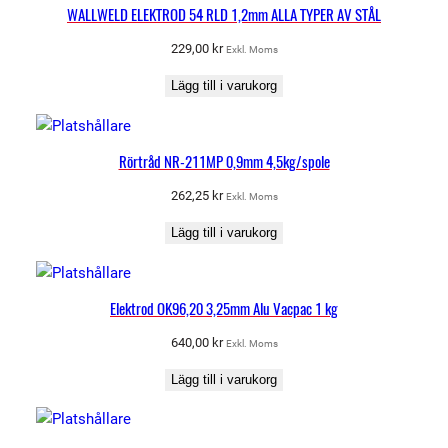
-
WALLWELD ELEKTROD 54 RLD 1,2mm ALLA TYPER AV STÅL
7
229,00
kr
Exkl. Moms
1
L
Lägg till i varukorg
H
M
C
Rörtråd NR-211MP 0,9mm 4,5kg/spole
o
262,25
kr
Exkl. Moms
r
e
Lägg till i varukorg
d
1
,
Elektrod OK96,20 3,25mm Alu Vacpac 1 kg
2
640,00
kr
m
Exkl. Moms
m
Lägg till i varukorg
1
5
k