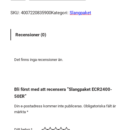
a
n
SKU:
4007220835900
Kategori:
Slangpaket
g
p
a
Recensioner (0)
k
e
t
E
Det finns inga recensioner än.
C
R
2
4
Bli först med att recensera ”Slangpaket ECR2400-
0
50ER”
0
-
Din e-postadress kommer inte publiceras.
Obligatoriska fält är
märkta
*
5
0
E
Ditt betyg
*