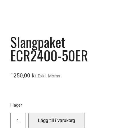
Slangpaket
ECR2400-50ER
1250,00
kr
Exkl. Moms
I lager
S
Lägg till i varukorg
l