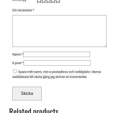
R
m
Din recension
*
ä
n
g
d
Namn
*
E-post
*
Spara mitt namn, min e-postadress och webbplats i denna
webbläsare till nästa gång jag skriver en kommentar.
Related products