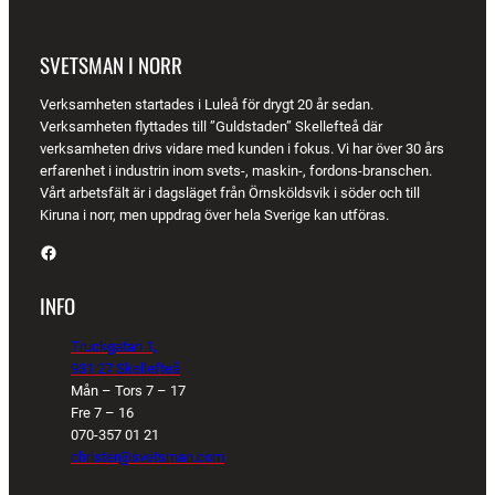
SVETSMAN I NORR
Verksamheten startades i Luleå för drygt 20 år sedan.
Verksamheten flyttades till ”Guldstaden” Skellefteå där
verksamheten drivs vidare med kunden i fokus. Vi har över 30 års
erfarenhet i industrin inom svets-, maskin-, fordons-branschen.
Vårt arbetsfält är i dagsläget från Örnsköldsvik i söder och till
Kiruna i norr, men uppdrag över hela Sverige kan utföras.
Facebook
INFO
Truckgatan 1,
931 27 Skellefteå
Mån – Tors 7 – 17
Fre 7 – 16
070-357 01 21
christer@svetsman.com