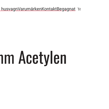
l husvagn
Varumärken
Kontakt
Begagnat
mm Acetylen