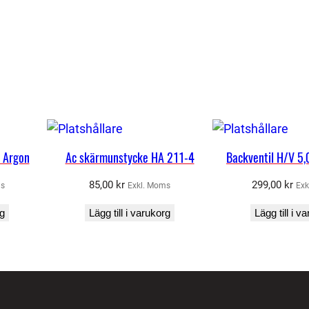
n Argon
Ac skärmunstycke HA 211-4
Backventil H/V 
85,00
kr
299,00
kr
ms
Exkl. Moms
Exk
rg
Lägg till i varukorg
Lägg till i v