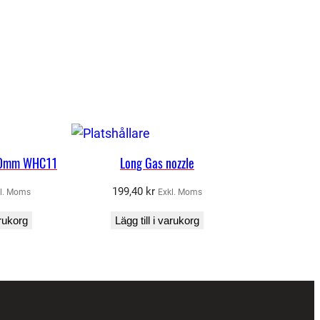
5,0mm WHC11
Long Gas nozzle
199,40
kr
l. Moms
Exkl. Moms
arukorg
Lägg till i varukorg