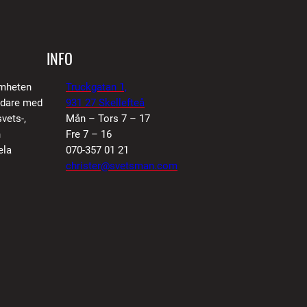
INFO
amheten
Truckgatan 1,
vidare med
931 27 Skellefteå
vets-,
Mån – Tors 7 – 17
n
Fre 7 – 16
ela
070-357 01 21
christer@svetsman.com