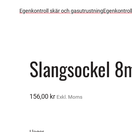
Egenkontroll skär och gasutrustning
Egenkontrol
Slangsockel 8
156,00
kr
Exkl. Moms
I lager