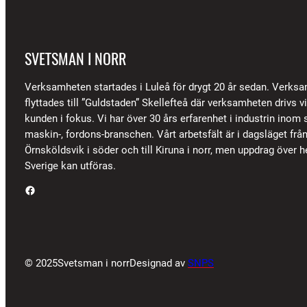
SVETSMAN I NORR
Verksamheten startades i Luleå för drygt 20 år sedan. Verks
flyttades till ”Guldstaden” Skellefteå där verksamheten drivs 
kunden i fokus. Vi har över 30 års erfarenhet i industrin inom s
maskin-, fordons-branschen. Vårt arbetsfält är i dagsläget frå
Örnsköldsvik i söder och till Kiruna i norr, men uppdrag över h
Sverige kan utföras.
Facebook
© 2025
Svetsman i norr
Designad av
SNPS