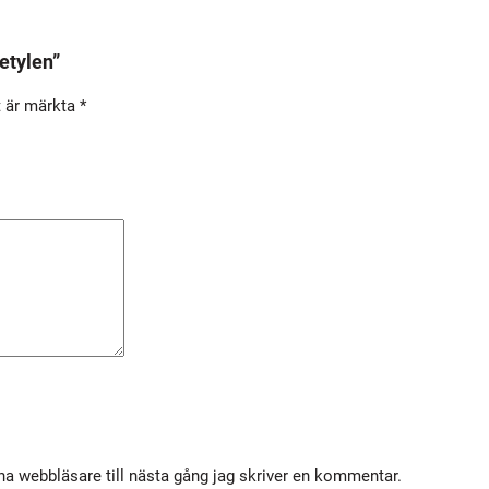
c
e
etylen”
t
t är märkta
*
y
l
e
n
m
ä
n
g
d
a webbläsare till nästa gång jag skriver en kommentar.