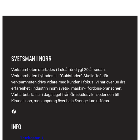
SVETSMAN I NORR
Verksamheten startades i Luleå för drygt 20 år sedan.
Verksamheten flyttades till ”Guldstaden” Skellefteå där
verksamheten drivs vidare med kunden i fokus. Vi har över 30 års
erfarenhet i industrin inom svets-, maskin-, fordons-branschen.
Vårt arbetsfält är i dagsläget från Örnsköldsvik i söder och till
Kiruna i norr, men uppdrag över hela Sverige kan utföras.
Facebook
INFO
Truckgatan 1,