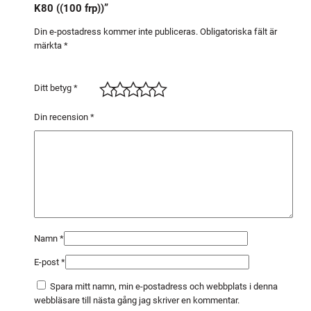
K80 ((100 frp))”
2
5
Din e-postadress kommer inte publiceras.
Obligatoriska fält är
märkta
*
K
8
0
Ditt betyg
*
(
(
Din recension
*
1
0
0
f
r
p
)
Namn
*
)
E-post
*
m
ä
Spara mitt namn, min e-postadress och webbplats i denna
n
webbläsare till nästa gång jag skriver en kommentar.