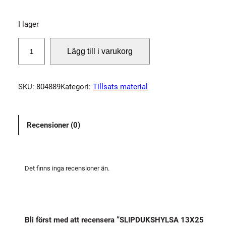
I lager
S
Lägg till i varukorg
L
I
P
SKU:
804889
Kategori:
Tillsats material
D
U
K
Recensioner (0)
S
H
Y
L
Det finns inga recensioner än.
S
A
1
3
Bli först med att recensera ”SLIPDUKSHYLSA 13X25
X