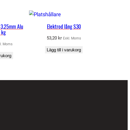
 3,25mm Alu
Elektrod lång S30
 kg
53,20
kr
Exkl. Moms
l. Moms
Lägg till i varukorg
arukorg