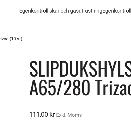
Egenkontroll skär och gasutrustning
Egenkontrol
zac (10 st)
SLIPDUKSHYL
A65/280 Trizac
111,00
kr
Exkl. Moms