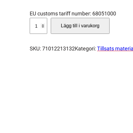
EU customs tariff number: 68051000
S
Lägg till i varukorg
L
I
P
SKU:
71012213132
Kategori:
Tillsats materia
D
U
K
S
H
Y
L
S
A
9