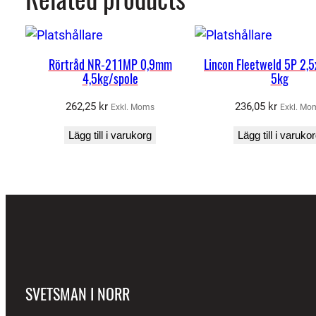
Rörtråd NR-211MP 0,9mm
Lincon Fleetweld 5P 2
4,5kg/spole
5kg
262,25
kr
236,05
kr
Exkl. Moms
Exkl. Mo
Lägg till i varukorg
Lägg till i varuko
SVETSMAN I NORR