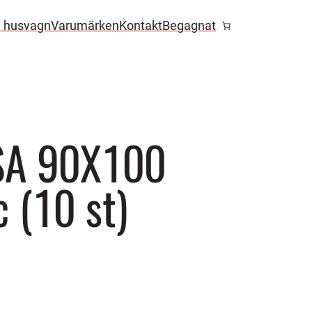
l husvagn
Varumärken
Kontakt
Begagnat
SA 90X100
 (10 st)