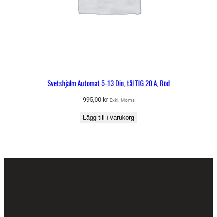
Svetshjälm Automat 5-13 Din, tål TIG 20 A, Röd
995,00
kr
Exkl. Moms
Lägg till i varukorg