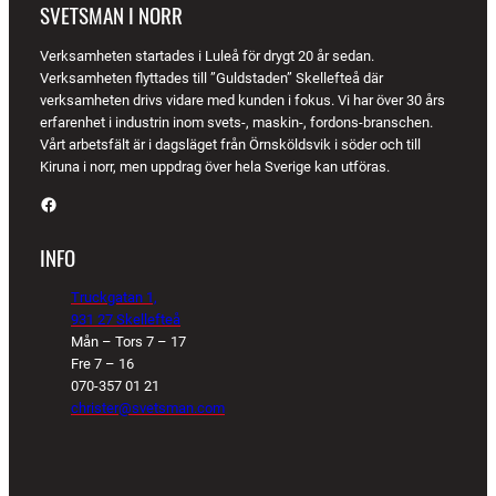
SVETSMAN I NORR
Verksamheten startades i Luleå för drygt 20 år sedan.
Verksamheten flyttades till ”Guldstaden” Skellefteå där
verksamheten drivs vidare med kunden i fokus. Vi har över 30 års
erfarenhet i industrin inom svets-, maskin-, fordons-branschen.
Vårt arbetsfält är i dagsläget från Örnsköldsvik i söder och till
Kiruna i norr, men uppdrag över hela Sverige kan utföras.
Facebook
INFO
Truckgatan 1,
931 27 Skellefteå
Mån – Tors 7 – 17
Fre 7 – 16
070-357 01 21
christer@svetsman.com