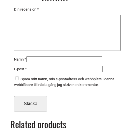
d
e
Din recension
*
r
6
0
0
×
9
0
Namn
*
0
E-post
*
m
m
Spara mitt namn, min e-postadress och webbplats i denna
m
webbläsare till nästa gång jag skriver en kommentar.
ä
n
g
d
Related products