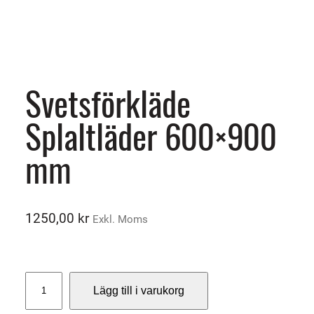
Svetsförkläde
Splaltläder 600×900
mm
1250,00
kr
Exkl. Moms
S
Lägg till i varukorg
v
e