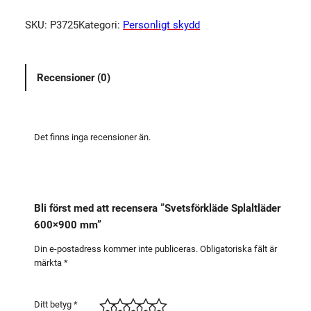
t
SKU:
P3725
Kategori:
Personligt skydd
s
f
ö
Recensioner (0)
r
k
l
ä
Det finns inga recensioner än.
d
e
S
p
Bli först med att recensera ”Svetsförkläde Splaltläder
l
600×900 mm”
a
l
Din e-postadress kommer inte publiceras.
Obligatoriska fält är
märkta
*
t
l
ä
Ditt betyg
*