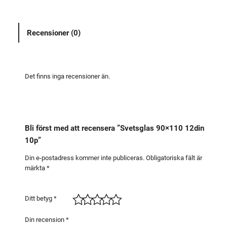
g
l
Recensioner (0)
a
s
9
0
Det finns inga recensioner än.
×
1
1
0
Bli först med att recensera ”Svetsglas 90×110 12din
1
10p”
2
d
Din e-postadress kommer inte publiceras.
Obligatoriska fält är
märkta
*
i
n
1
Ditt betyg
*
0
p
Din recension
*