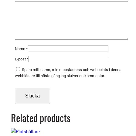
m
ä
n
g
d
Namn
*
E-post
*
Spara mitt namn, min e-postadress och webbplats i denna
webbläsare till nästa gång jag skriver en kommentar.
Related products