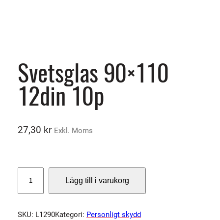
Svetsglas 90×110
12din 10p
27,30
kr
Exkl. Moms
S
Lägg till i varukorg
v
e
t
SKU:
L1290
Kategori:
Personligt skydd
s