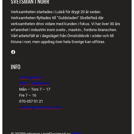
SVETSMAN I NORR
Verksamheten startades i Luleå för drygt 20 år sedan.
Verksamheten flyttades till ”Guldstaden” Skellefteå där
verksamheten drivs vidare med kunden i fokus. Vi har över 30 års
erfarenhet i industrin inom svets-, maskin-, fordons-branschen.
Vårt arbetsfält är i dagsläget från Örnsköldsvik i söder och till
Kiruna i norr, men uppdrag över hela Sverige kan utföras.
Facebook
INFO
Truckgatan 1,
931 27 Skellefteå
Mån – Tors 7 – 17
Fre 7 – 16
070-357 01 21
christer@svetsman.com
© 2025
Svetsman i norr
Designad av
SNPS