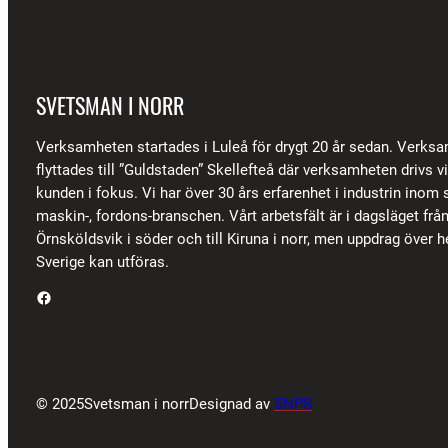
SVETSMAN I NORR
Verksamheten startades i Luleå för drygt 20 år sedan. Verks
flyttades till ”Guldstaden” Skellefteå där verksamheten drivs 
kunden i fokus. Vi har över 30 års erfarenhet i industrin inom s
maskin-, fordons-branschen. Vårt arbetsfält är i dagsläget frå
Örnsköldsvik i söder och till Kiruna i norr, men uppdrag över h
Sverige kan utföras.
Facebook
© 2025
Svetsman i norr
Designad av
SNPS