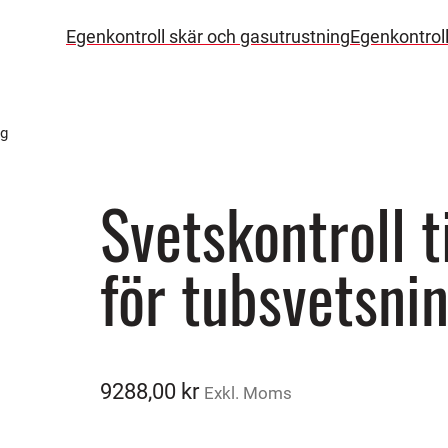
Egenkontroll skär och gasutrustning
Egenkontrol
ng
Svetskontroll ti
för tubsvetsni
9288,00
kr
Exkl. Moms