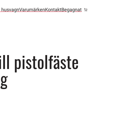
l husvagn
Varumärken
Kontakt
Begagnat
ll pistolfäste
ng