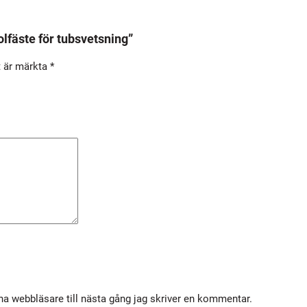
l
l
tolfäste för tubsvetsning”
p
t är märkta
*
i
s
t
o
l
f
ä
s
t
e
f
ö
r
a webbläsare till nästa gång jag skriver en kommentar.