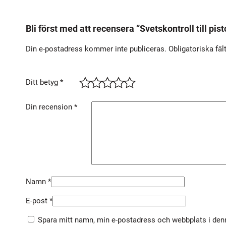
Bli först med att recensera ”Svetskontroll till pis
Din e-postadress kommer inte publiceras.
Obligatoriska fäl
Ditt betyg
*
Din recension
*
Namn
*
E-post
*
Spara mitt namn, min e-postadress och webbplats i denn