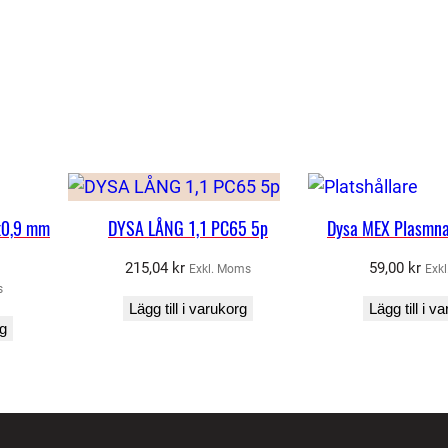
t
u
b
s
v
e
t
s
x0,9 mm
DYSA LÅNG 1,1 PC65 5p
Dysa MEX Plasmna
n
i
215,04
kr
59,00
kr
Exkl. Moms
Exk
s
n
Lägg till i varukorg
Lägg till i v
g
rg
m
ä
n
g