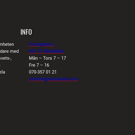
d
INFO
amheten
Truckgatan 1,
vidare med
931 27 Skellefteå
vets-,
Mån – Tors 7 – 17
n
Fre 7 – 16
ela
070-357 01 21
christer@svetsman.com