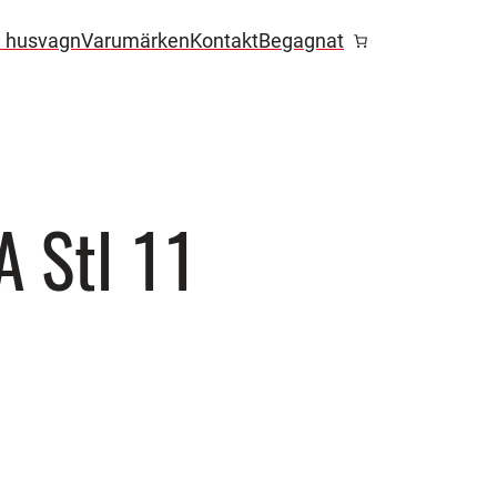
l husvagn
Varumärken
Kontakt
Begagnat
 Stl 11