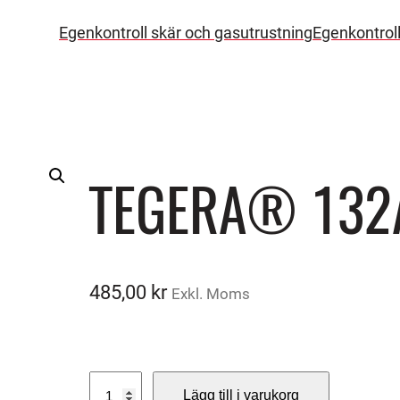
Egenkontroll skär och gasutrustning
Egenkontrol
TEGERA® 132A
485,00
kr
Exkl. Moms
T
Lägg till i varukorg