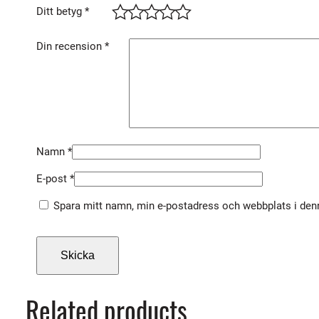
Ditt betyg
*
Din recension
*
Namn
*
E-post
*
Spara mitt namn, min e-postadress och webbplats i denn
Related products