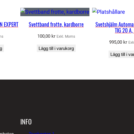
N EXPERT
Svettband frotte, kardborre
Svetshjälm Automat
TIG 20 A,
100,00
kr
ms
Exkl. Moms
995,00
kr
Exk
rg
Lägg till i varukorg
Lägg till i v
INFO