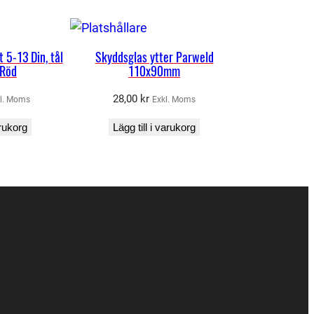
 5-13 Din, tål
Skyddsglas ytter Parweld
 Röd
110x90mm
28,00
kr
l. Moms
Exkl. Moms
arukorg
Lägg till i varukorg