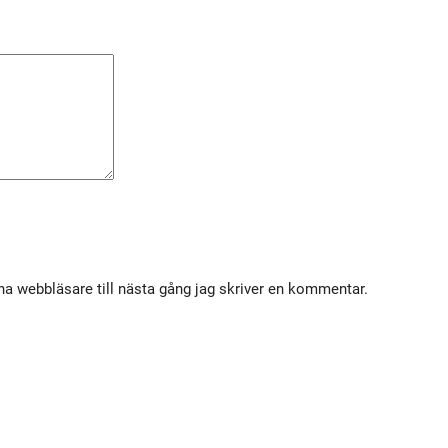
ä
n
g
d
a webbläsare till nästa gång jag skriver en kommentar.