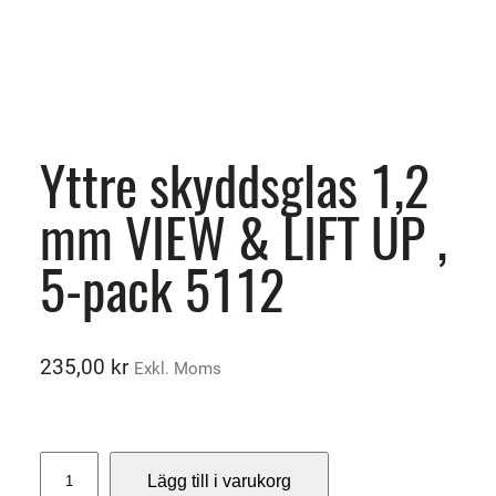
Yttre skyddsglas 1,2
mm VIEW & LIFT UP ,
5-pack 5112
235,00
kr
Exkl. Moms
Y
Lägg till i varukorg
t