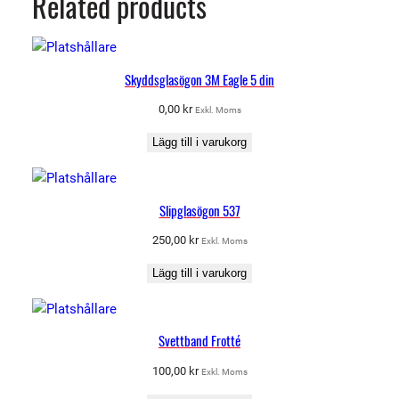
Related products
1
1
2
m
Skyddsglasögon 3M Eagle 5 din
ä
0,00
kr
Exkl. Moms
n
g
Lägg till i varukorg
d
Slipglasögon 537
250,00
kr
Exkl. Moms
Lägg till i varukorg
Svettband Frotté
100,00
kr
Exkl. Moms