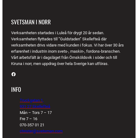
SVETSMAN I NORR
Verksamheten startades i Luleå för drygt 20 år sedan.
Verksamheten flyttades till ”Guldstaden” Skellefteå där
verksamheten drivs vidare med kunden i fokus. Vi har över 30 års
erfarenhet i industrin inom svets-, maskin-, fordons-branschen.
Vårt arbetsfält är i dagsläget från Örnsköldsvik i söder och till
Kiruna i norr, men uppdrag över hela Sverige kan utföras.
Facebook
INFO
Truckgatan 1,
931 27 Skellefteå
Mån – Tors 7 – 17
Fre 7 – 16
070-357 01 21
christer@svetsman.com