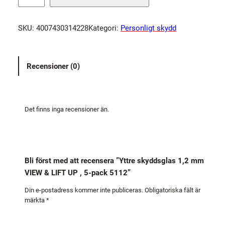
t
r
SKU:
4007430314228
Kategori:
Personligt skydd
e
s
k
Recensioner (0)
y
d
d
s
Det finns inga recensioner än.
g
l
a
s
Bli först med att recensera ”Yttre skyddsglas 1,2 mm
1
VIEW & LIFT UP , 5-pack 5112”
,
2
Din e-postadress kommer inte publiceras.
Obligatoriska fält är
märkta
*
m
m