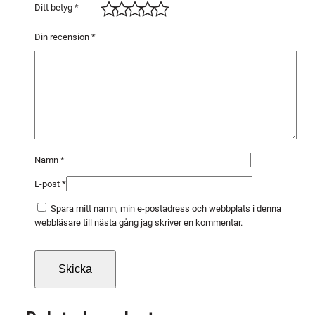
V
Ditt betyg
*
I
E
Din recension
*
W
&
L
I
F
T
U
Namn
*
P
E-post
*
,
5
Spara mitt namn, min e-postadress och webbplats i denna
-
webbläsare till nästa gång jag skriver en kommentar.
p
a
c
k
5