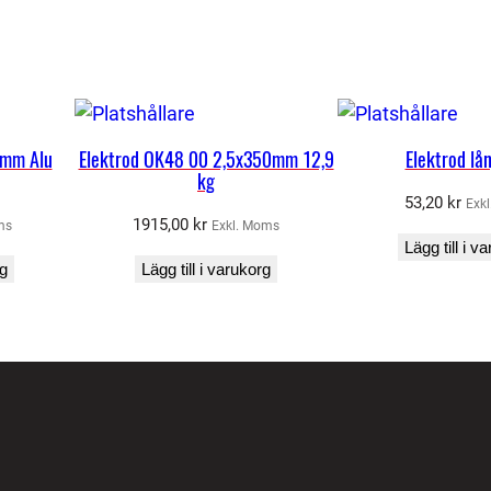
9
?
m
ä
n
5mm Alu
Elektrod OK48 00 2,5x350mm 12,9
Elektrod lå
g
kg
d
53,20
kr
Exk
1915,00
kr
ms
Exkl. Moms
Lägg till i v
rg
Lägg till i varukorg