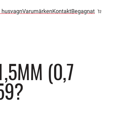
l husvagn
Varumärken
Kontakt
Begagnat
1,5MM (0,7
59?