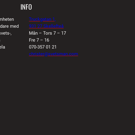
INFO
amheten
Truckgatan 1,
vidare med
931 27 Skellefteå
vets-,
Mån – Tors 7 – 17
n
Fre 7 – 16
ela
070-357 01 21
christer@svetsman.com