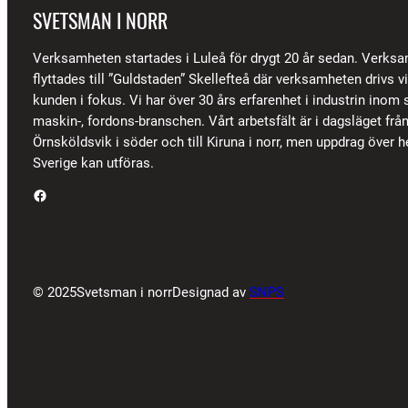
SVETSMAN I NORR
Verksamheten startades i Luleå för drygt 20 år sedan. Verks
flyttades till ”Guldstaden” Skellefteå där verksamheten drivs 
kunden i fokus. Vi har över 30 års erfarenhet i industrin inom s
maskin-, fordons-branschen. Vårt arbetsfält är i dagsläget frå
Örnsköldsvik i söder och till Kiruna i norr, men uppdrag över h
Sverige kan utföras.
Facebook
© 2025
Svetsman i norr
Designad av
SNPS