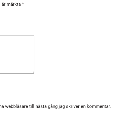
t är märkta
*
(
0
,
7
K
G
/
F
R
P
)
5
2
a webbläsare till nästa gång jag skriver en kommentar.
9
1
5