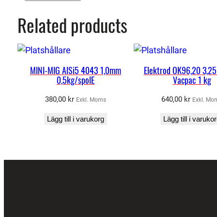
Related products
MINI-MIG AlSi5 4043 1,0mm
Elektrod OK96,20 3,2
0,5kg/spolE
Vacpac 1 kg
380,00
kr
640,00
kr
Exkl. Moms
Exkl. Mo
Lägg till i varukorg
Lägg till i varuko