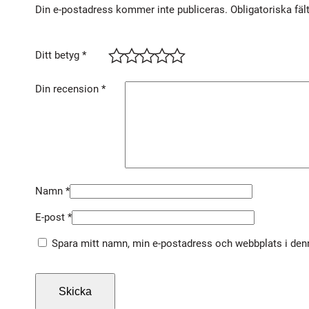
Din e-postadress kommer inte publiceras.
Obligatoriska fäl
Ditt betyg
*
Din recension
*
Namn
*
E-post
*
Spara mitt namn, min e-postadress och webbplats i denn