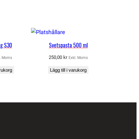
ng S30
Svetspasta 500 ml
250,00
kr
l. Moms
Exkl. Moms
arukorg
Lägg till i varukorg