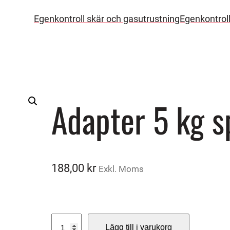
Egenkontroll skär och gasutrustning
Egenkontrol
Adapter 5 kg s
188,00
kr
Exkl. Moms
A
Lägg till i varukorg