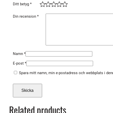
Ditt betyg
*
Din recension
*
Namn
*
E-post
*
Spara mitt namn, min e-postadress och webbplats i denn
Related products