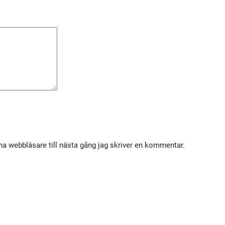
n
g
d
a webbläsare till nästa gång jag skriver en kommentar.