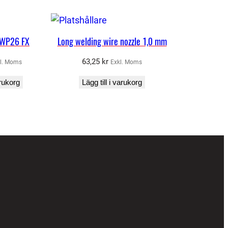
 WP26 FX
Long welding wire nozzle 1,0 mm
63,25
kr
l. Moms
Exkl. Moms
arukorg
Lägg till i varukorg