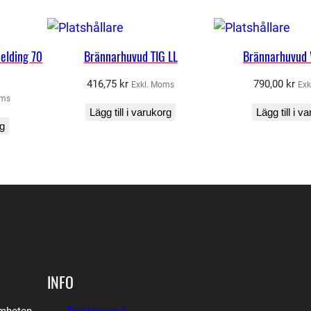
welding 70
Brännarhuvud TIG LL
Brännarhuvud
416,75
kr
790,00
kr
Exkl. Moms
Exk
oms
Lägg till i varukorg
Lägg till i v
rg
INFO