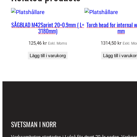
SÅGBLAD M42Sprint 20×0,9mm ( L=
Torch head for internal 
3180mm)
mm
125,46
kr
1314,50
kr
Exkl. Moms
Exkl. M
Lägg till i varukorg
Lägg till i varuko
SVETSMAN I NORR