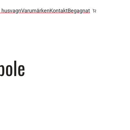
l husvagn
Varumärken
Kontakt
Begagnat
pole