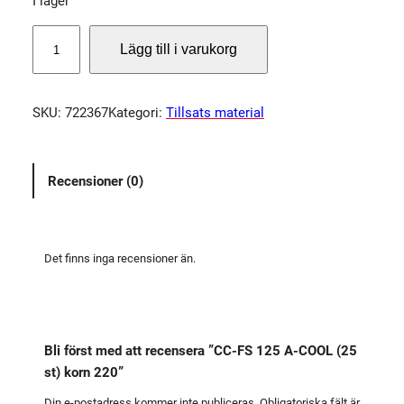
I lager
C
Lägg till i varukorg
C
-
F
SKU:
722367
Kategori:
Tillsats material
S
1
2
Recensioner (0)
5
A
-
C
Det finns inga recensioner än.
O
O
L
(
Bli först med att recensera ”CC-FS 125 A-COOL (25
2
st) korn 220”
5
s
Din e-postadress kommer inte publiceras.
Obligatoriska fält är