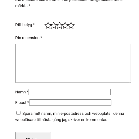
märkta
*
t
)
k
Ditt betyg
*
o
r
Din recension
*
n
2
2
0
m
ä
n
Namn
*
g
E-post
*
d
Spara mitt namn, min e-postadress och webbplats i denna
webbläsare till nästa gång jag skriver en kommentar.