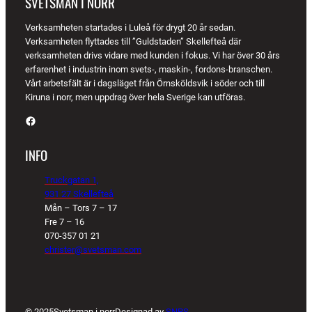
SVETSMAN I NORR
Verksamheten startades i Luleå för drygt 20 år sedan.
Verksamheten flyttades till ”Guldstaden” Skellefteå där
verksamheten drivs vidare med kunden i fokus. Vi har över 30 års
erfarenhet i industrin inom svets-, maskin-, fordons-branschen.
Vårt arbetsfält är i dagsläget från Örnsköldsvik i söder och till
Kiruna i norr, men uppdrag över hela Sverige kan utföras.
Facebook
INFO
Truckgatan 1,
931 27 Skellefteå
Mån – Tors 7 – 17
Fre 7 – 16
070-357 01 21
christer@svetsman.com
© 2025
Svetsman i norr
Designad av
SNPS