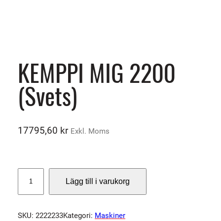
KEMPPI MIG 2200
(Svets)
17795,60
kr
Exkl. Moms
K
Lägg till i varukorg
E
M
P
SKU:
2222233
Kategori:
Maskiner
P