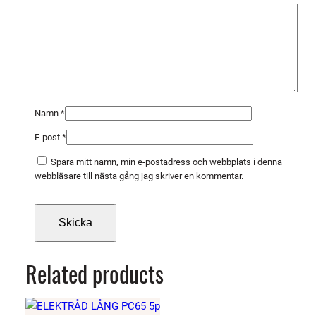
g
d
Namn
*
E-post
*
Spara mitt namn, min e-postadress och webbplats i denna
webbläsare till nästa gång jag skriver en kommentar.
Related products