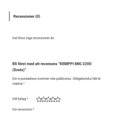
I
M
Recensioner (0)
I
G
2
2
Det finns inga recensioner än.
0
0
(
S
Bli först med att recensera ”KEMPPI MIG 2200
v
(Svets)”
e
t
Din e-postadress kommer inte publiceras.
Obligatoriska fält är
märkta
*
s
)
m
Ditt betyg
*
ä
n
Din recension
*