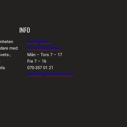
INFO
amheten
Truckgatan 1,
vidare med
931 27 Skellefteå
vets-,
Mån – Tors 7 – 17
n
Fre 7 – 16
ela
070-357 01 21
christer@svetsman.com