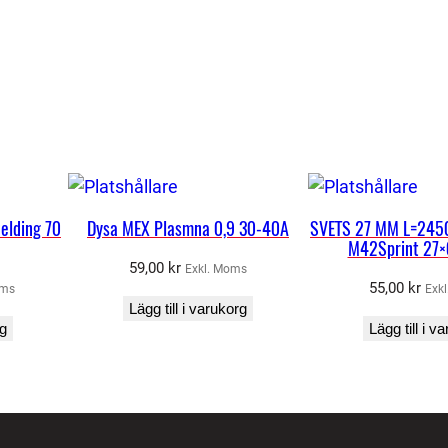
d
welding 70
Dysa MEX Plasmna 0,9 30-40A
SVETS 27 MM L=2450
M42Sprint 27×
59,00
kr
Exkl. Moms
55,00
kr
oms
Exk
Lägg till i varukorg
rg
Lägg till i v