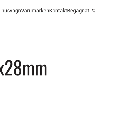
l husvagn
Varumärken
Kontakt
Begagnat
6x28mm