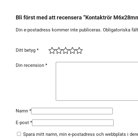
Bli först med att recensera ”Kontaktrör M6x28
Din e-postadress kommer inte publiceras.
Obligatoriska fäl
Ditt betyg
*
Din recension
*
Namn
*
E-post
*
Spara mitt namn, min e-postadress och webbplats i denn