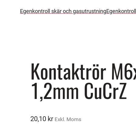
Egenkontroll skär och gasutrustning
Egenkontrol
Kontaktrör M
1,2mm CuCrZ
20,10
kr
Exkl. Moms