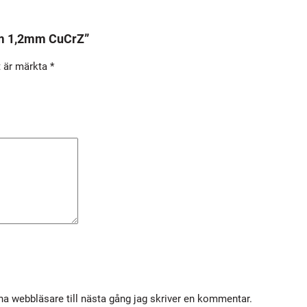
m
m
mm 1,2mm CuCrZ”
1
t är märkta
*
,
2
m
m
C
u
C
r
Z
m
ä
n
g
a webbläsare till nästa gång jag skriver en kommentar.