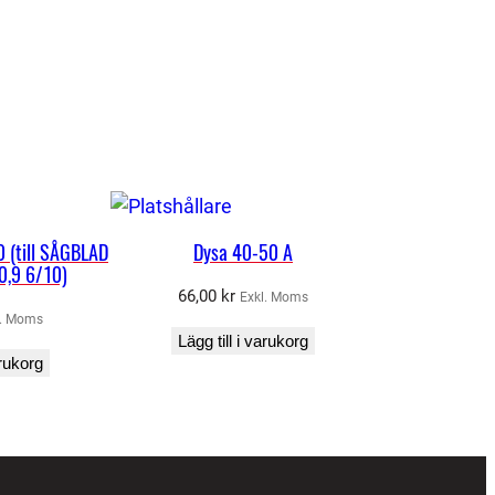
 (till SÅGBLAD
Dysa 40-50 A
0,9 6/10)
66,00
kr
Exkl. Moms
l. Moms
Lägg till i varukorg
arukorg