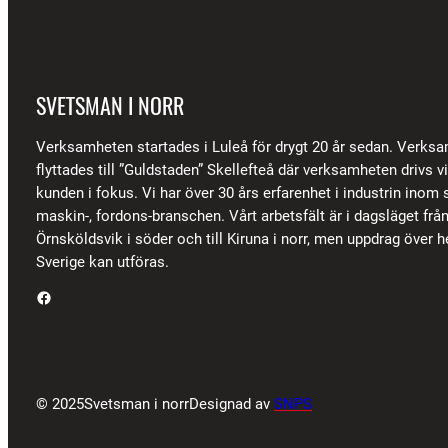
SVETSMAN I NORR
Verksamheten startades i Luleå för drygt 20 år sedan. Verks
flyttades till ”Guldstaden” Skellefteå där verksamheten drivs 
kunden i fokus. Vi har över 30 års erfarenhet i industrin inom s
maskin-, fordons-branschen. Vårt arbetsfält är i dagsläget frå
Örnsköldsvik i söder och till Kiruna i norr, men uppdrag över h
Sverige kan utföras.
Facebook
© 2025
Svetsman i norr
Designad av
SNPS