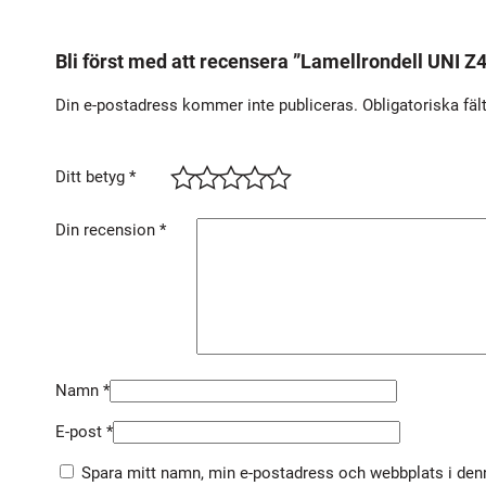
Bli först med att recensera ”Lamellrondell UNI 
Din e-postadress kommer inte publiceras.
Obligatoriska fäl
Ditt betyg
*
Din recension
*
Namn
*
E-post
*
Spara mitt namn, min e-postadress och webbplats i denn