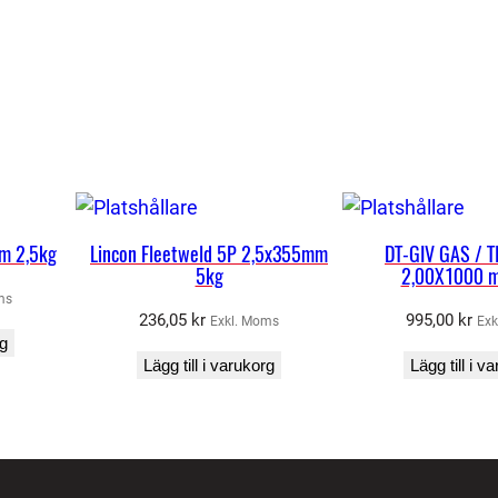
2
-
Z
r
A
-
P
4
mm 2,5kg
Lincon Fleetweld 5P 2,5x355mm
DT-GIV GAS / T
5kg
2,00X1000 m
0
ms
/
236,05
kr
995,00
kr
Exkl. Moms
Exk
1
rg
Lägg till i varukorg
Lägg till i v
0
m
ä
n
g