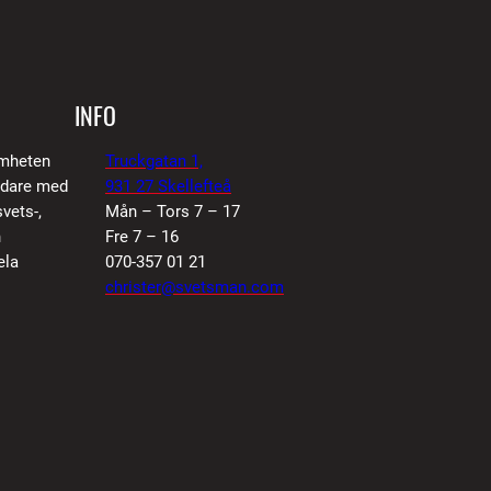
d
INFO
amheten
Truckgatan 1,
vidare med
931 27 Skellefteå
vets-,
Mån – Tors 7 – 17
n
Fre 7 – 16
ela
070-357 01 21
christer@svetsman.com