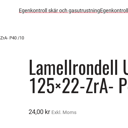
Egenkontroll skär och gasutrustning
Egenkontrol
ZrA- P40 /10
Lamellrondell
125×22-ZrA- P
24,00
kr
Exkl. Moms