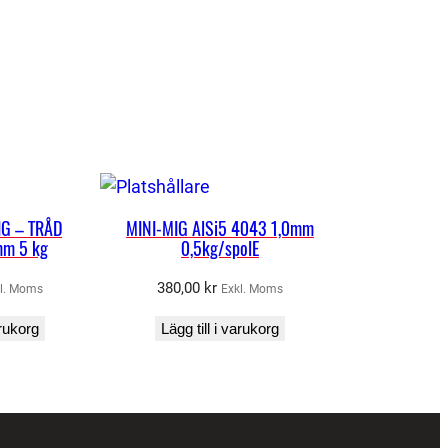
IG – TRÅD
MINI-MIG AlSi5 4043 1,0mm
m 5 kg
0,5kg/spolE
380,00
kr
l. Moms
Exkl. Moms
arukorg
Lägg till i varukorg