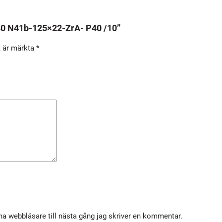
U
N
Z40 N41b-125×22-ZrA- P40 /10”
I
t är märkta
*
Z
4
0
N
4
1
b
-
1
2
5
×
a webbläsare till nästa gång jag skriver en kommentar.
2