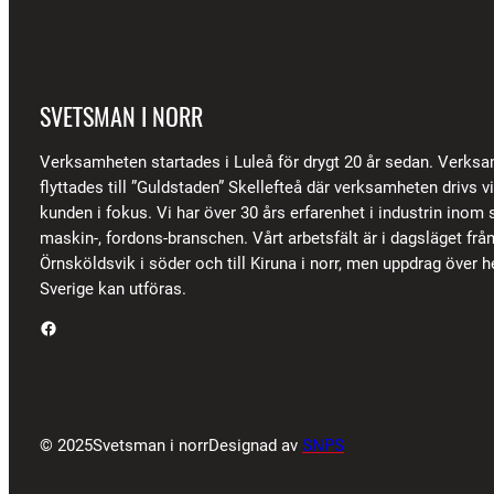
SVETSMAN I NORR
Verksamheten startades i Luleå för drygt 20 år sedan. Verks
flyttades till ”Guldstaden” Skellefteå där verksamheten drivs 
kunden i fokus. Vi har över 30 års erfarenhet i industrin inom s
maskin-, fordons-branschen. Vårt arbetsfält är i dagsläget frå
Örnsköldsvik i söder och till Kiruna i norr, men uppdrag över h
Sverige kan utföras.
Facebook
© 2025
Svetsman i norr
Designad av
SNPS