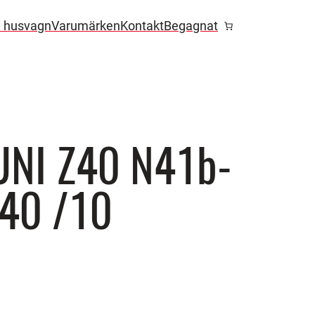
l husvagn
Varumärken
Kontakt
Begagnat
 UNI Z40 N41b-
40 /10