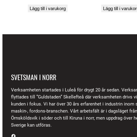
Lägg till i varukorg
Lägg till i varuko
SVETSMAN I NORR
Verksamheten startades i Luleå för drygt 20 år sedan. Verks
flyttades till ”Guldstaden” Skellefteå där verksamheten drivs 
kunden i fokus. Vi har över 30 års erfarenhet i industrin inom s
maskin-, fordons-branschen. Vårt arbetsfält är i dagsläget frå
Örnsköldsvik i söder och till Kiruna i norr, men uppdrag över h
Sverige kan utföras.
Facebook