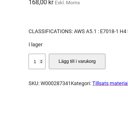
168,00
kr
Exkl. Moms
CLASSIFICATIONS: AWS A5.1 : E7018-1 H4 E
I lager
T
Lägg till i varukorg
E
N
A
SKU:
W000287341
Kategori:
Tillsats materia
X
3
5
S
2