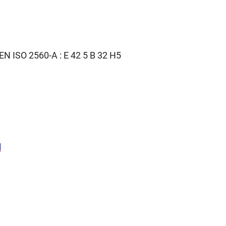
N ISO 2560-A : E 42 5 B 32 H5
l