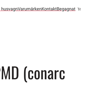
l husvagn
Varumärken
Kontakt
Begagnat
MD (conarc