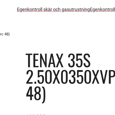
Egenkontroll skär och gasutrustning
Egenkontrol
c 48)
TENAX 35S
2.50X0350XVP
48)