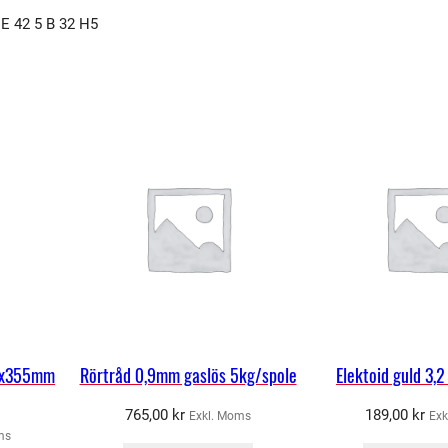
.
E 42 5 B 32 H5
5
0
X
0
3
5
0
X
V
P
M
D
(
,5x355mm
Rörtråd 0,9mm gaslös 5kg/spole
Elektoid guld 3,
c
765,00
kr
189,00
kr
Exkl. Moms
Exk
o
ms