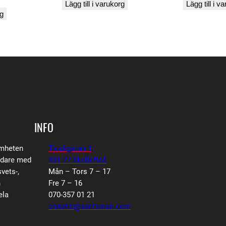
n
Lägg till i varukorg
Lägg till i v
rg
a
r
c
4
8
)
m
ä
INFO
n
g
amheten
Truckgatan 1,
d
vidare med
931 27 Skellefteå
vets-,
Mån – Tors 7 – 17
n
Fre 7 – 16
ela
070-357 01 21
christer@svetsman.com