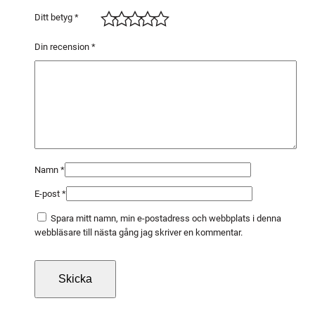
g
Ditt betyg
*
/
f
Din recension
*
r
p
m
ä
n
g
d
Namn
*
E-post
*
Spara mitt namn, min e-postadress och webbplats i denna
webbläsare till nästa gång jag skriver en kommentar.