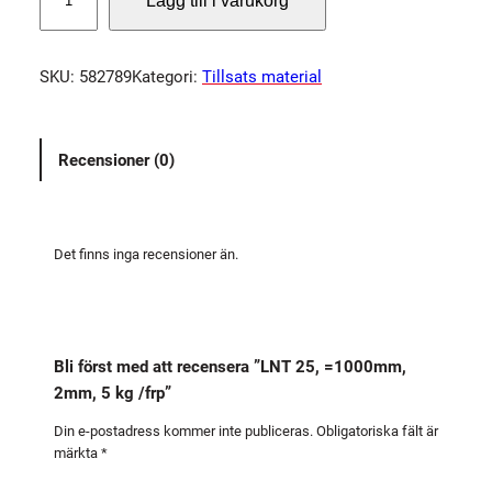
Lägg till i varukorg
N
T
2
SKU:
582789
Kategori:
Tillsats material
5
,
=
Recensioner (0)
1
0
0
0
Det finns inga recensioner än.
m
m
,
2
Bli först med att recensera ”LNT 25, =1000mm,
m
2mm, 5 kg /frp”
m
,
Din e-postadress kommer inte publiceras.
Obligatoriska fält är
märkta
*
5
k