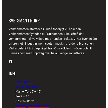
SVETSMAN I NORR
Verksamheten startades i Luleå för drygt 20 år sedan.
Verksamheten flyttades till ”Guldstaden” Skellefteå där
verksamheten drivs vidare med kunden i fokus. Vi har över 30 års
erfarenhet i industrin inom svets-, maskin-, fordons-branschen.
Vårt arbetsfält är i dagsläget från Örnsköldsvik i söder och till
Kiruna i norr, men uppdrag över hela Sverige kan utföras.
Facebook
INFO
Truckgatan 1,
931 27 Skellefteå
Mån – Tors 7 – 17
Fre 7 – 16
070-357 01 21
christer@svetsman.com