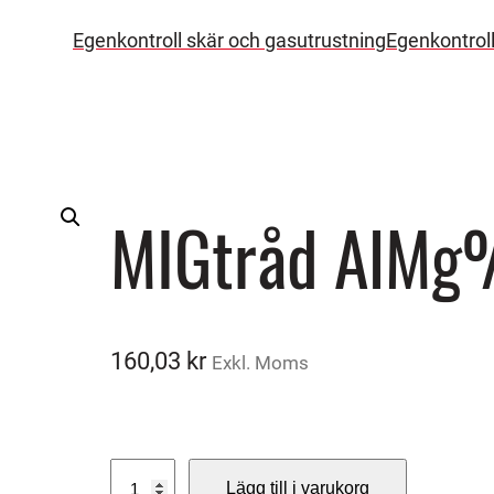
Egenkontroll skär och gasutrustning
Egenkontrol
MIGtråd AlMg
160,03
kr
Exkl. Moms
M
Lägg till i varukorg