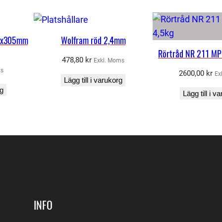
x5x305mm
Wolfram röd 2,4mm
Rörtråd NR 211 MP
478,80
kr
Exkl. Moms
ms
2600,00
kr
Ex
Lägg till i varukorg
rg
Lägg till i v
INFO