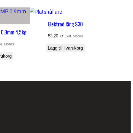
Elektrod lång S30
 0,9mm 4,5kg
53,20
kr
Exkl. Moms
kl. Moms
Lägg till i varukorg
arukorg