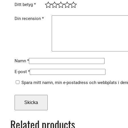
Ditt betyg
*
Din recension
*
Namn
*
E-post
*
Spara mitt namn, min e-postadress och webbplats i denn
Related products