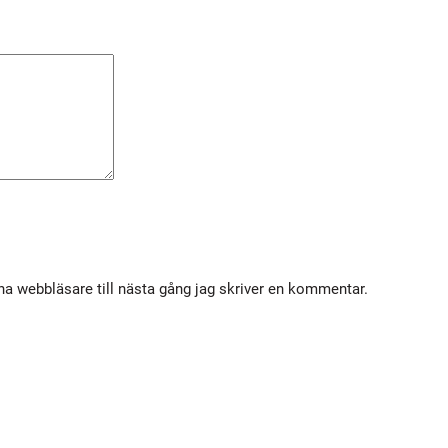
7
k
g
m
ä
n
g
d
a webbläsare till nästa gång jag skriver en kommentar.