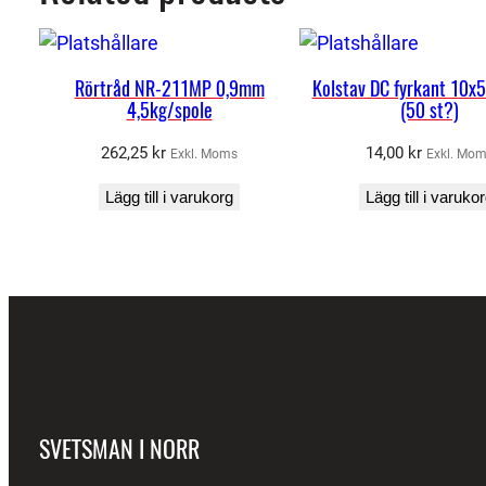
Rörtråd NR-211MP 0,9mm
Kolstav DC fyrkant 10
4,5kg/spole
(50 st?)
262,25
kr
14,00
kr
Exkl. Moms
Exkl. Mo
Lägg till i varukorg
Lägg till i varuko
SVETSMAN I NORR