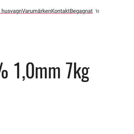
l husvagn
Varumärken
Kontakt
Begagnat
% 1,0mm 7kg