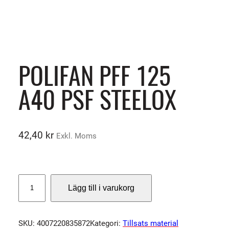
POLIFAN PFF 125
A40 PSF STEELOX
42,40
kr
Exkl. Moms
P
Lägg till i varukorg
O
L
I
SKU:
4007220835872
Kategori:
Tillsats material
F