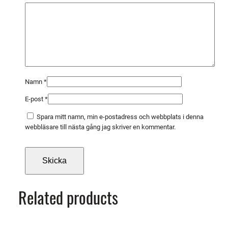
L
O
X
m
ä
n
g
Namn
*
d
E-post
*
Spara mitt namn, min e-postadress och webbplats i denna
webbläsare till nästa gång jag skriver en kommentar.
Related products