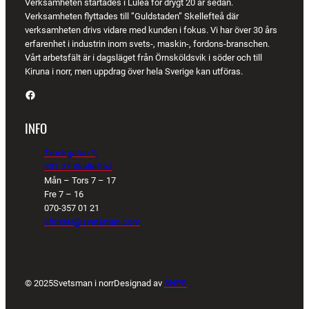
Verksamheten startades i Luleå för drygt 20 år sedan.
Verksamheten flyttades till ”Guldstaden” Skellefteå där
verksamheten drivs vidare med kunden i fokus. Vi har över 30 års
erfarenhet i industrin inom svets-, maskin-, fordons-branschen.
Vårt arbetsfält är i dagsläget från Örnsköldsvik i söder och till
Kiruna i norr, men uppdrag över hela Sverige kan utföras.
Facebook
INFO
Truckgatan 1,
931 27 Skellefteå
Mån – Tors 7 – 17
Fre 7 – 16
070-357 01 21
christer@svetsman.com
© 2025
Svetsman i norr
Designad av
SNPS