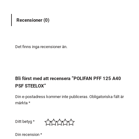
A
N
Recensioner (0)
P
F
F
1
Det finns inga recensioner än.
2
5
A
4
Bli först med att recensera ”POLIFAN PFF 125 A40
0
PSF STEELOX”
P
S
Din e-postadress kommer inte publiceras.
Obligatoriska fält är
märkta
*
F
S
T
Ditt betyg
*
E
E
Din recension
*