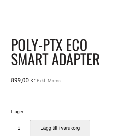
POLY-PTX ECO
SMART ADAPTER
899,00
kr
Exkl. Moms
I lager
P
Lägg till i varukorg
O