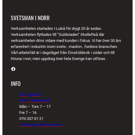
SVETSMAN I NORR
Verksamheten startades i Luleå för drygt 20 år sedan.
Verksamheten flyttades till ”Guldstaden” Skellefteå där
verksamheten drivs vidare med kunden i fokus. Vi har över 30 års
erfarenhet i industrin inom svets-, maskin-, fordons-branschen.
Vårt arbetsfält är i dagsläget från Örnsköldsvik i söder och till
Kiruna i norr, men uppdrag över hela Sverige kan utföras.
Facebook
INFO
Truckgatan 1,
931 27 Skellefteå
Mån – Tors 7 – 17
Fre 7 – 16
070-357 01 21
christer@svetsman.com