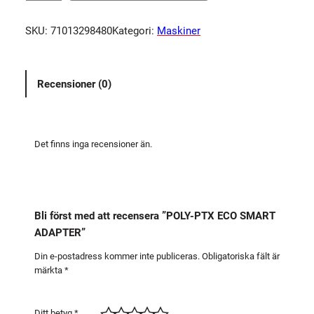
L
Y
SKU:
71013298480
Kategori:
Maskiner
-
P
T
Recensioner (0)
X
E
C
O
Det finns inga recensioner än.
S
M
A
R
Bli först med att recensera ”POLY-PTX ECO SMART
T
ADAPTER”
A
D
Din e-postadress kommer inte publiceras.
Obligatoriska fält är
märkta
*
A
P
T
Ditt betyg
*