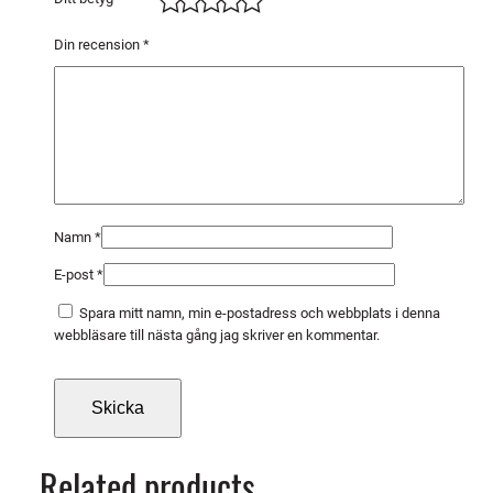
E
R
Din recension
*
m
ä
n
g
d
Namn
*
E-post
*
Spara mitt namn, min e-postadress och webbplats i denna
webbläsare till nästa gång jag skriver en kommentar.
Related products