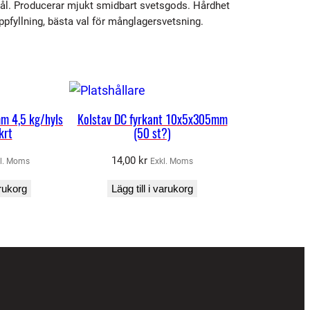
 stål. Producerar mjukt smidbart svetsgods. Hårdhet
uppfyllning, bästa val för månglagersvetsning.
m 4,5 kg/hyls
Kolstav DC fyrkant 10x5x305mm
krt
(50 st?)
14,00
kr
l. Moms
Exkl. Moms
arukorg
Lägg till i varukorg