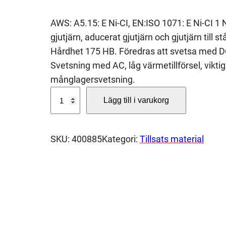
AWS: A5.15: E Ni-CI, EN:ISO 1071: E Ni-CI 1 
gjutjärn, aducerat gjutjärn och gjutjärn till
Hårdhet 175 HB. Föredras att svetsa med DC-
Svetsning med AC, låg värmetillförsel, viktig 
månglagersvetsning.
R
Lägg till i varukorg
E
P
T
SKU:
400885
Kategori:
Tillsats material
E
C
C
A
S
T