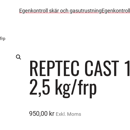
Egenkontroll skär och gasutrustning
Egenkontrol
frp
REPTEC CAST 
2,5 kg/frp
950,00
kr
Exkl. Moms