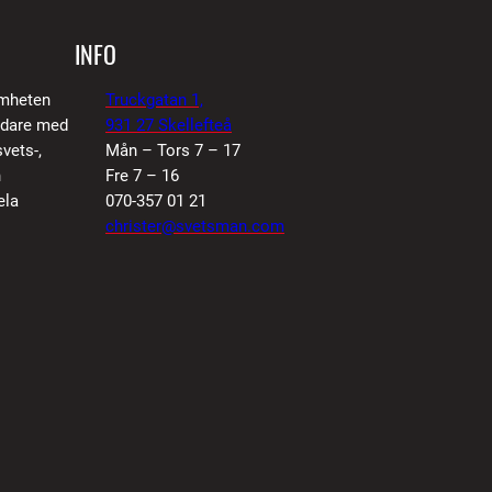
f
r
INFO
p
amheten
Truckgatan 1,
m
vidare med
931 27 Skellefteå
ä
vets-,
Mån – Tors 7 – 17
n
n
Fre 7 – 16
ela
070-357 01 21
g
christer@svetsman.com
d