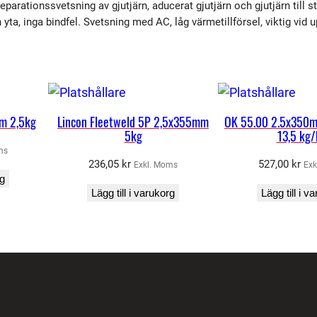
reparationssvetsning av gjutjärn, aducerat gjutjärn och gjutjärn till
1
yta, inga bindfel. Svetsning med AC, låg värmetillförsel, viktig vid 
2
,
5
×
3
mm 2,5kg
Lincon Fleetweld 5P 2,5x355mm
OK 55.00 2.5x350m
0
5kg
13,5 kg/
0
ms
236,05
kr
527,00
kr
Exkl. Moms
Exk
m
rg
m
Lägg till i varukorg
Lägg till i v
2
,
5
k
g
/