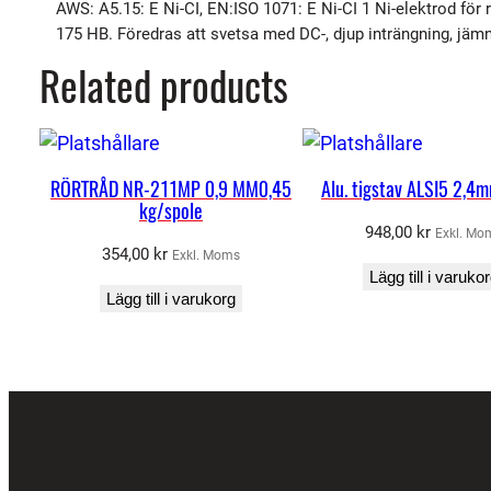
AWS: A5.15: E Ni-CI, EN:ISO 1071: E Ni-CI 1 Ni-elektrod för 
175 HB. Föredras att svetsa med DC-, djup inträngning, jämn 
Related products
RÖRTRÅD NR-211MP 0,9 MM0,45
Alu. tigstav ALSI5 2,4
kg/spole
948,00
kr
Exkl. Mo
354,00
kr
Exkl. Moms
Lägg till i varuko
Lägg till i varukorg