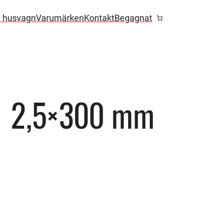
l husvagn
Varumärken
Kontakt
Begagnat
1 2,5×300 mm