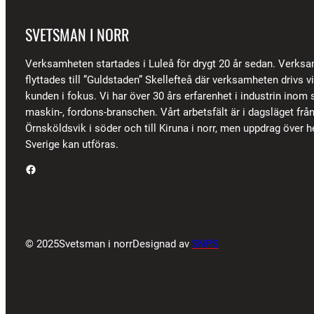
SVETSMAN I NORR
Verksamheten startades i Luleå för drygt 20 år sedan. Verks
flyttades till ”Guldstaden” Skellefteå där verksamheten drivs 
kunden i fokus. Vi har över 30 års erfarenhet i industrin inom s
maskin-, fordons-branschen. Vårt arbetsfält är i dagsläget frå
Örnsköldsvik i söder och till Kiruna i norr, men uppdrag över h
Sverige kan utföras.
Facebook
© 2025
Svetsman i norr
Designad av
SNPS