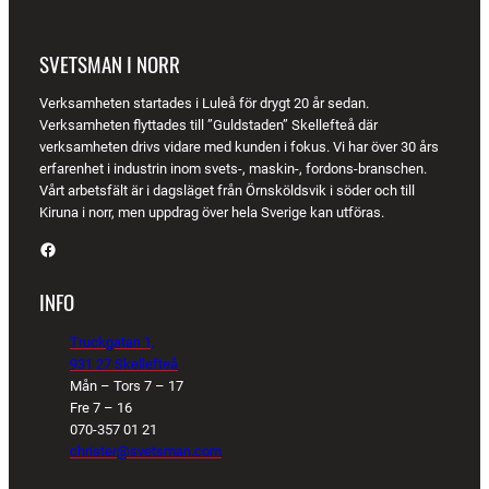
SVETSMAN I NORR
Verksamheten startades i Luleå för drygt 20 år sedan.
Verksamheten flyttades till ”Guldstaden” Skellefteå där
verksamheten drivs vidare med kunden i fokus. Vi har över 30 års
erfarenhet i industrin inom svets-, maskin-, fordons-branschen.
Vårt arbetsfält är i dagsläget från Örnsköldsvik i söder och till
Kiruna i norr, men uppdrag över hela Sverige kan utföras.
Facebook
INFO
Truckgatan 1,
931 27 Skellefteå
Mån – Tors 7 – 17
Fre 7 – 16
070-357 01 21
christer@svetsman.com