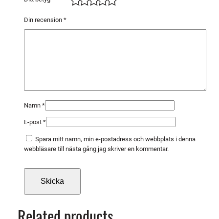
I
G
Din recension
*
p
i
s
t
m
ä
n
Namn
*
g
E-post
*
d
Spara mitt namn, min e-postadress och webbplats i denna
webbläsare till nästa gång jag skriver en kommentar.
Related products