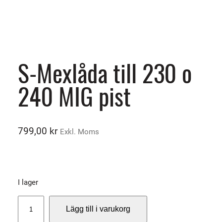
S-Mexlåda till 230 o
240 MIG pist
799,00
kr
Exkl. Moms
I lager
S
Lägg till i varukorg
-