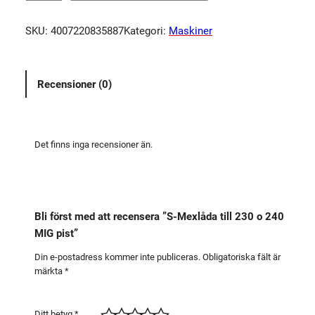
M
e
SKU:
4007220835887
Kategori:
Maskiner
x
l
å
Recensioner (0)
d
a
t
i
Det finns inga recensioner än.
l
l
2
3
Bli först med att recensera ”S-Mexlåda till 230 o 240
0
MIG pist”
o
2
Din e-postadress kommer inte publiceras.
Obligatoriska fält är
märkta
*
4
0
M
Ditt betyg
*