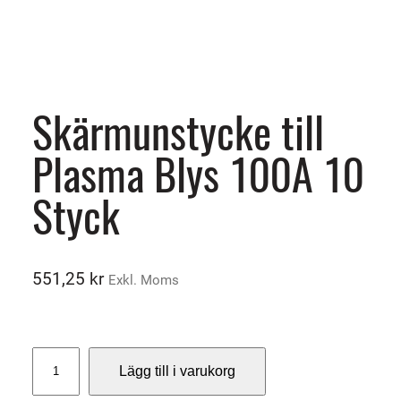
Skärmunstycke till
Plasma Blys 100A 10
Styck
551,25
kr
Exkl. Moms
S
Lägg till i varukorg
k
ä