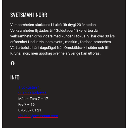
SVETSMAN I NORR
Verksamheten startades i Luleå för drygt 20 år sedan.
Verksamheten flyttades till ”Guldstaden” Skellefteå där
verksamheten drivs vidare med kunden i fokus. Vi har över 30 års
erfarenhet i industrin inom svets-, maskin-, fordons-branschen.
Vårt arbetsfält är i dagsläget från Örnsköldsvik i söder och till
Kiruna i norr, men uppdrag över hela Sverige kan utföras.
Facebook
INFO
Truckgatan 1,
931 27 Skellefteå
Mån – Tors 7 – 17
Fre 7 – 16
070-357 01 21
christer@svetsman.com