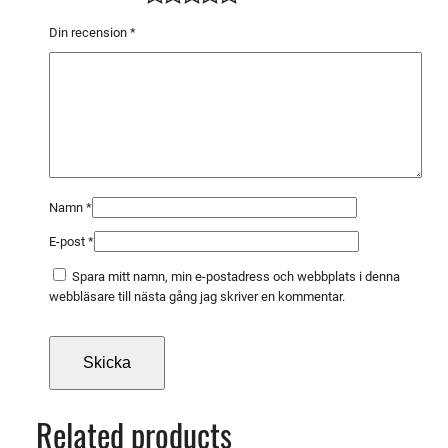
m
a
Din recension
*
B
l
y
s
1
0
0
Namn
*
A
E-post
*
1
0
Spara mitt namn, min e-postadress och webbplats i denna
S
webbläsare till nästa gång jag skriver en kommentar.
t
y
c
k
m
Related products
ä