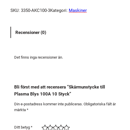
r
SKU:
3350-AKC100-3
Kategori:
Maskiner
m
u
n
Recensioner (0)
s
t
y
c
Det finns inga recensioner än.
k
e
t
i
Bli först med att recensera ”Skärmunstycke till
l
Plasma Blys 100A 10 Styck”
l
P
Din e-postadress kommer inte publiceras.
Obligatoriska fält är
märkta
*
l
a
s
Ditt betyg
*