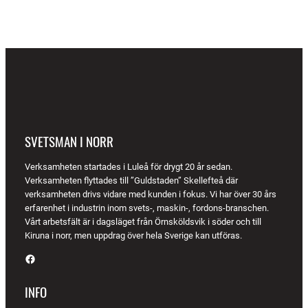
SVETSMAN I NORR
Verksamheten startades i Luleå för drygt 20 år sedan.
Verksamheten flyttades till ”Guldstaden” Skellefteå där
verksamheten drivs vidare med kunden i fokus. Vi har över 30 års
erfarenhet i industrin inom svets-, maskin-, fordons-branschen.
Vårt arbetsfält är i dagsläget från Örnsköldsvik i söder och till
Kiruna i norr, men uppdrag över hela Sverige kan utföras.
Facebook
INFO