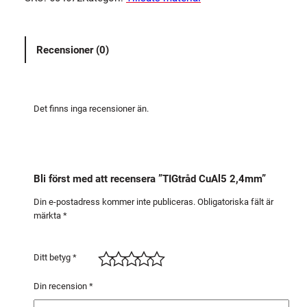
r
å
d
Recensioner (0)
C
u
A
l
Det finns inga recensioner än.
5
2
,
4
Bli först med att recensera ”TIGtråd CuAl5 2,4mm”
m
m
Din e-postadress kommer inte publiceras.
Obligatoriska fält är
märkta
*
m
ä
n
Ditt betyg
*
g
d
Din recension
*