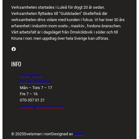
Verksamheten startades i Luleå för drygt 20 år sedan.
Verksamheten flyttades till ”Guldstaden” Skellefteå där
verksamheten drivs vidare med kunden i fokus. Vi har över 30 års
erfarenhet i industrin inom svets-, maskin-, fordons-branschen.
Vårt arbetsfält är i dagsläget från Örnsköldsvik i söder och till
Kiruna i norr, men uppdrag över hela Sverige kan utföras.
Facebook
INFO
Truckgatan 1,
931 27 Skellefteå
Mån – Tors 7 – 17
Fre 7 – 16
070-357 01 21
christer@svetsman.com
© 2025
Svetsman i norr
Designad av
SNPS