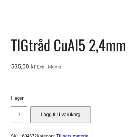
TIGtråd CuAl5 2,4mm
535,00
kr
Exkl. Moms
I lager
T
Lägg till i varukorg
I
G
t
SKU:
604672
Kategori:
Tillsats material