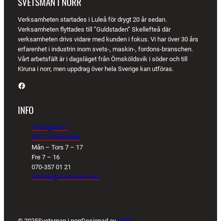
SVETSMAN I NORR
Verksamheten startades i Luleå för drygt 20 år sedan.
Verksamheten flyttades till ”Guldstaden” Skellefteå där
verksamheten drivs vidare med kunden i fokus. Vi har över 30 års
erfarenhet i industrin inom svets-, maskin-, fordons-branschen.
Vårt arbetsfält är i dagsläget från Örnsköldsvik i söder och till
Kiruna i norr, men uppdrag över hela Sverige kan utföras.
Facebook
INFO
Truckgatan 1,
931 27 Skellefteå
Mån – Tors 7 – 17
Fre 7 – 16
070-357 01 21
christer@svetsman.com
© 2025
Svetsman i norr
Designad av
SNPS