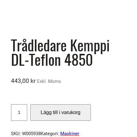
Trådledare Kemppi
DL-Teflon 4850
443,00
kr
Exkl. Moms
T
Lägg till i varukorg
r
å
d
SKU:
W005938
Kategori:
Maskiner
l