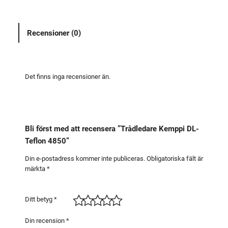
e
d
Recensioner (0)
a
r
e
K
Det finns inga recensioner än.
e
m
p
p
Bli först med att recensera ”Trådledare Kemppi DL-
i
Teflon 4850”
D
L
Din e-postadress kommer inte publiceras.
Obligatoriska fält är
märkta
*
-
T
e
Ditt betyg
*
f
l
Din recension
*