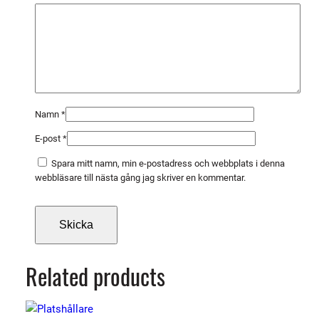
o
n
4
8
5
0
m
Namn
*
ä
E-post
*
n
g
Spara mitt namn, min e-postadress och webbplats i denna
d
webbläsare till nästa gång jag skriver en kommentar.
Related products