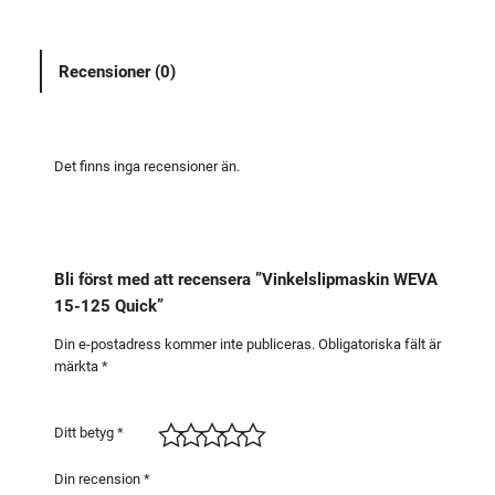
l
s
Recensioner (0)
l
i
p
m
Det finns inga recensioner än.
a
s
k
i
Bli först med att recensera ”Vinkelslipmaskin WEVA
n
15-125 Quick”
W
E
Din e-postadress kommer inte publiceras.
Obligatoriska fält är
märkta
*
V
A
1
Ditt betyg
*
5
-
Din recension
*