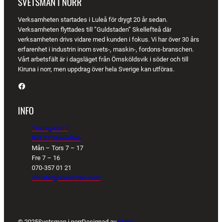
SVETSMAN I NORR
Verksamheten startades i Luleå för drygt 20 år sedan.
Verksamheten flyttades till ”Guldstaden” Skellefteå där
verksamheten drivs vidare med kunden i fokus. Vi har över 30 års
erfarenhet i industrin inom svets-, maskin-, fordons-branschen.
Vårt arbetsfält är i dagsläget från Örnsköldsvik i söder och till
Kiruna i norr, men uppdrag över hela Sverige kan utföras.
Facebook
INFO
Truckgatan 1,
931 27 Skellefteå
Mån – Tors 7 – 17
Fre 7 – 16
070-357 01 21
christer@svetsman.com
© 2025
Svetsman i norr
Designad av
SNPS