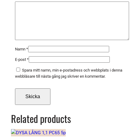
1
2
5
Q
u
i
c
Namn
*
k
E-post
*
m
ä
Spara mitt namn, min e-postadress och webbplats i denna
n
webbläsare till nästa gång jag skriver en kommentar.
g
d
Related products