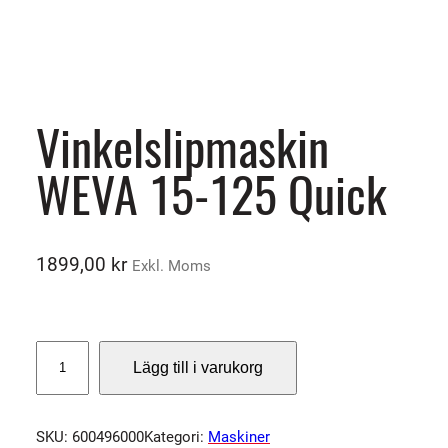
Vinkelslipmaskin
WEVA 15-125 Quick
1899,00
kr
Exkl. Moms
V
Lägg till i varukorg
i
n
k
SKU:
600496000
Kategori:
Maskiner
e