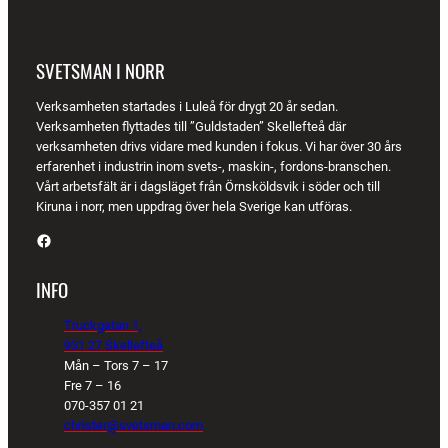
SVETSMAN I NORR
Verksamheten startades i Luleå för drygt 20 år sedan.
Verksamheten flyttades till ”Guldstaden” Skellefteå där
verksamheten drivs vidare med kunden i fokus. Vi har över 30 års
erfarenhet i industrin inom svets-, maskin-, fordons-branschen.
Vårt arbetsfält är i dagsläget från Örnsköldsvik i söder och till
Kiruna i norr, men uppdrag över hela Sverige kan utföras.
Facebook
INFO
Truckgatan 1,
931 27 Skellefteå
Mån – Tors 7 – 17
Fre 7 – 16
070-357 01 21
christer@svetsman.com