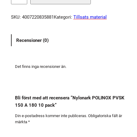
l
o
SKU:
4007220835881
Kategori:
Tillsats material
n
a
r
Recensioner (0)
k
P
O
L
Det finns inga recensioner än.
I
N
O
X
Bli först med att recensera ”Nylonark POLINOX PVSK
P
150 A 180 10 pack”
V
S
Din e-postadress kommer inte publiceras.
Obligatoriska fält är
märkta
*
K
1