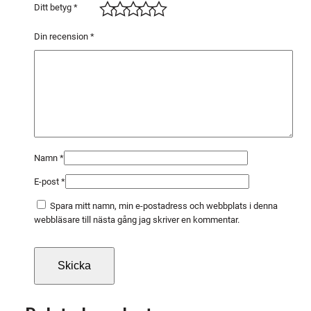
5
Ditt betyg
*
0
A
Din recension
*
1
8
0
1
0
p
a
Namn
*
c
E-post
*
k
m
Spara mitt namn, min e-postadress och webbplats i denna
ä
webbläsare till nästa gång jag skriver en kommentar.
n
g
d