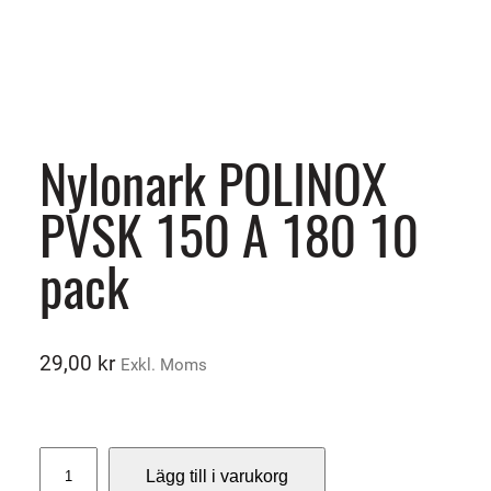
Nylonark POLINOX
PVSK 150 A 180 10
pack
29,00
kr
Exkl. Moms
N
Lägg till i varukorg
y