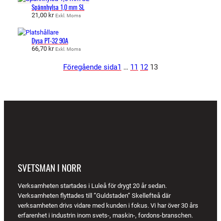
Spännhylsa 1,0 mm SL
21,00
kr
Exkl. Moms
Dysa PT-32 90A
66,70
kr
Exkl. Moms
Föregående sida
1
…
11
12
13
SVETSMAN I NORR
Verksamheten startades i Luleå för drygt 20 år sedan.
Verksamheten flyttades till ”Guldstaden” Skellefteå där
verksamheten drivs vidare med kunden i fokus. Vi har över 30 års
erfarenhet i industrin inom svets-, maskin-, fordons-branschen.