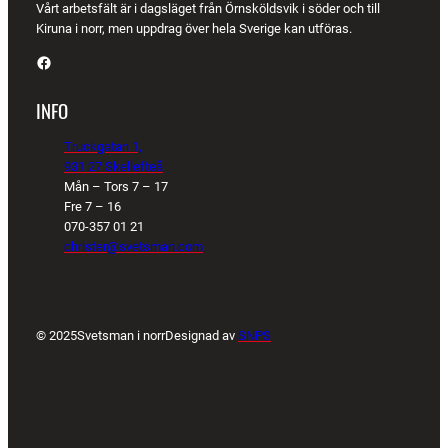
Vårt arbetsfält är i dagsläget från Örnsköldsvik i söder och till
Kiruna i norr, men uppdrag över hela Sverige kan utföras.
Facebook
INFO
Truckgatan 1,
931 27 Skellefteå
Mån – Tors 7 – 17
Fre 7 – 16
070-357 01 21
christer@svetsman.com
© 2025
Svetsman i norr
Designad av
SNPS