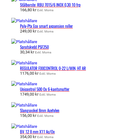
Stålborste: RBU 7015/6 INOX 0,30 10 frp
166,80
kr
Exkl. Moms
Poly-Ptx Eco smart axpansion roller
249,00
kr
Exkl. Moms
Sprutskydd PSF250
30,34
kr
Exkl. Moms
REGULATOR FIXICONTROL 0-22 L/MIN, HT AR
1176,00
kr
Exkl. Moms
Unicontrol 500 Ox 6-kantsmutter
1749,00
kr
Exkl. Moms
Slangsockel 8mm Acetylen
156,00
kr
Exkl. Moms
BV 12 8 mm X11 Ac/Ox
354,00
kr
Exkl. Moms