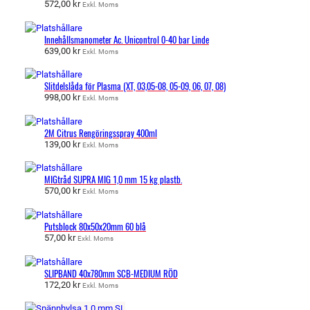
572,00
kr
Exkl. Moms
Innehållsmanometer Ac. Unicontrol 0-40 bar Linde
639,00
kr
Exkl. Moms
Slitdelslåda för Plasma (XT, 03,05-08, 05-09, 06, 07, 08)
998,00
kr
Exkl. Moms
2M Citrus Rengöringsspray 400ml
139,00
kr
Exkl. Moms
MIGtråd SUPRA MIG 1,0 mm 15 kg plastb.
570,00
kr
Exkl. Moms
Putsblock 80x50x20mm 60 blå
57,00
kr
Exkl. Moms
SLIPBAND 40x780mm SCB-MEDIUM RÖD
172,20
kr
Exkl. Moms