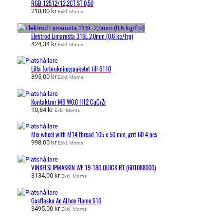
RGB 12512/12,2CT ST 0,50
218,00
kr
Exkl. Moms
Elektrod Limarosta 316L 2,0mm (0,6 kg/frp)
424,34
kr
Exkl. Moms
Lilla förbrukningspaketet till 6110
895,00
kr
Exkl. Moms
Kontaktrör M6 W0,8 H12 CuCrZr
10,84
kr
Exkl. Moms
Mix wheel with M14 thread 105 x 50 mm, grit 60 4 pcs
998,00
kr
Exkl. Moms
VINKELSLIPMASKIN WE 19-180 QUICK RT (601088000)
3134,00
kr
Exkl. Moms
Gasflaska Ac ALbee Flame S10
3495,00
kr
Exkl. Moms