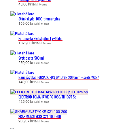
48,00
kr
Exkl. Moms
Stänkskydd 1000-timmar glas
169,00
kr
Exkl. Moms
Euromaski Svetshjälm 1,7+10din
1525,00
kr
Exkl. Moms
Svetspasta 500 ml
250,00
kr
Exkl. Moms
Bandsågblad FURIA 27×0,9 6/10 VN 2910mm + svets WS27
149,00
kr
Exkl. Moms
ELEKTROD TOMAHAWK PC1030/TH1025 5p
425,60
kr
Exkl. Moms
SKÄRMUNSTYCKE X21 100-200
205,37
kr
Exkl. Moms