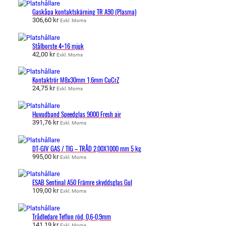
Gaskåpa kontaktskärning TR A90 (Plasma)
306,60
kr
Exkl. Moms
Stålborste 4×16 mjuk
42,00
kr
Exkl. Moms
Kontaktrör M8x30mm 1,6mm CuCrZ
24,75
kr
Exkl. Moms
Huvudband Speedglas 9000 Fresh air
391,76
kr
Exkl. Moms
DT-GIV GAS / TIG – TRÅD 2,00X1000 mm 5 kg
995,00
kr
Exkl. Moms
ESAB Sentinal A50 Främre skyddsglas Gul
109,00
kr
Exkl. Moms
Trådledare Teflon röd, 0,6-0,9mm
141,19
kr
Exkl. Moms