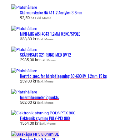
Skärmunstycke HA 411-2 Acetylen 3-8mm
92,50
kr
Exkl. Moms
MINI-MIG AlSi 4043 1,2MM 0,5KG/SPOLE
338,80
kr
Exkl. Moms
SKÄRINSATS X21 RUND MED BV12
2985,00
kr
Exkl. Moms
Rörtråd spec. för hårdpåläggning SC-600HM 1,2mm 15 kg
259,00
kr
Exkl. Moms
Innermikrometer 2 punkts
562,00
kr
Exkl. Moms
Elektronik styrning POLY-PTX 800
1564,00
kr
Exkl. Moms
Gaskåpa Nr 5 8,0mm SL