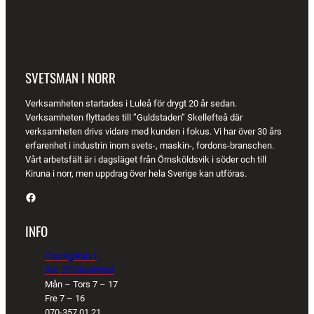
SVETSMAN I NORR
Verksamheten startades i Luleå för drygt 20 år sedan.
Verksamheten flyttades till ”Guldstaden” Skellefteå där
verksamheten drivs vidare med kunden i fokus. Vi har över 30 års
erfarenhet i industrin inom svets-, maskin-, fordons-branschen.
Vårt arbetsfält är i dagsläget från Örnsköldsvik i söder och till
Kiruna i norr, men uppdrag över hela Sverige kan utföras.
Facebook
INFO
Truckgatan 1,
931 27 Skellefteå
Mån – Tors 7 – 17
Fre 7 – 16
070-357 01 21