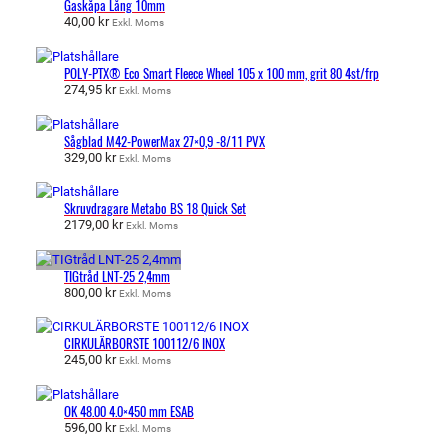
Gaskåpa Lång 10mm
40,00
kr
Exkl. Moms
POLY-PTX® Eco Smart Fleece Wheel 105 x 100 mm, grit 80 4st/frp
274,95
kr
Exkl. Moms
Sågblad M42-PowerMax 27×0,9 -8/11 PVX
329,00
kr
Exkl. Moms
Skruvdragare Metabo BS 18 Quick Set
2179,00
kr
Exkl. Moms
TIGtråd LNT-25 2,4mm
800,00
kr
Exkl. Moms
CIRKULÄRBORSTE 100112/6 INOX
245,00
kr
Exkl. Moms
OK 48.00 4.0×450 mm ESAB
596,00
kr
Exkl. Moms