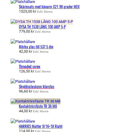
Skärinsats med hävarm X21 90 grader MEX
1525,00
kr
Exkl. Moms
DYSA TH 1538 LÅNG 100 AMP 5-P
779,00
kr
Exkl. Moms
Mörka glas till 537 5 din
42,00
kr
Exkl. Moms
Threaded screw
126,50
kr
Exkl. Moms
Skyddsglasögon klarglas
96,60
kr
Exkl. Moms
Kontaktrörsfäste TR 36 M8
44,00
kr
Exkl. Moms
HARRIES Mutter 9/16×18 Right
114,00
kr
Exkl. Moms