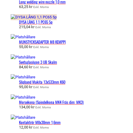
Long welding wire nozzle 1,0 mm
63,25
kr
Exkl. Moms
DYSA LÅNG 1,1 PC65 5p
215,04
kr
Exkl. Moms
MUNSTYCKSADAPTER M8 KEMPPI
55,00
kr
Exkl. Moms
Svetsglasögon 3 UB Skalm
84,60
kr
Exkl. Moms
Slipband Makita 13x533mm K60
95,00
kr
Exkl. Moms
Morsekona (Spindelkona MK4 Fräs dim: MK3)
134,00
kr
Exkl. Moms
Kontaktrör M8x30mm 1,6mm
12,00
kr
Exkl. Moms