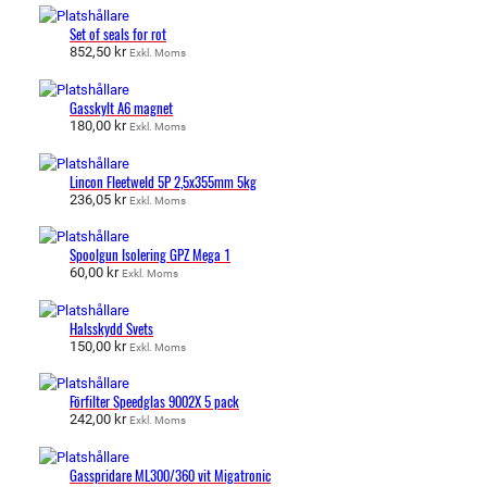
Set of seals for rot
852,50
kr
Exkl. Moms
Gasskylt A6 magnet
180,00
kr
Exkl. Moms
Lincon Fleetweld 5P 2,5x355mm 5kg
236,05
kr
Exkl. Moms
Spoolgun Isolering GPZ Mega 1
60,00
kr
Exkl. Moms
Halsskydd Svets
150,00
kr
Exkl. Moms
Förfilter Speedglas 9002X 5 pack
242,00
kr
Exkl. Moms
Gasspridare ML300/360 vit Migatronic