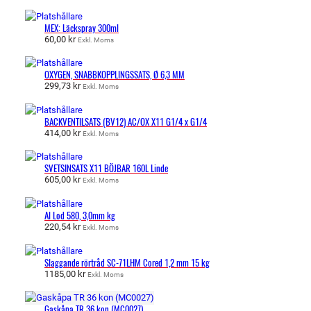
MEX: Läckspray 300ml
60,00
kr
Exkl. Moms
OXYGEN, SNABBKOPPLINGSSATS, Ø 6,3 MM
299,73
kr
Exkl. Moms
BACKVENTILSATS (BV12) AC/OX X11 G1/4 x G1/4
414,00
kr
Exkl. Moms
SVETSINSATS X11 BÖJBAR 160L Linde
605,00
kr
Exkl. Moms
Al Lod 580, 3,0mm kg
220,54
kr
Exkl. Moms
Slaggande rörtråd SC-71LHM Cored 1,2 mm 15 kg
1185,00
kr
Exkl. Moms
Gaskåpa TR 36 kon (MC0027)