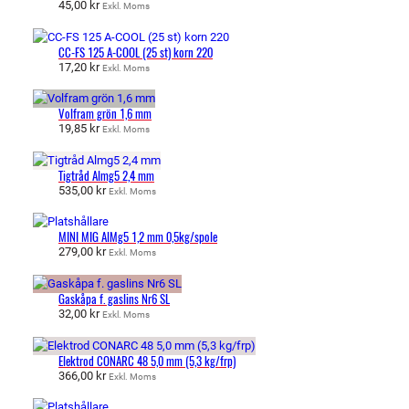
45,00
kr
Exkl. Moms
CC-FS 125 A-COOL (25 st) korn 220
17,20
kr
Exkl. Moms
Volfram grön 1,6 mm
19,85
kr
Exkl. Moms
Tigtråd Almg5 2,4 mm
535,00
kr
Exkl. Moms
MINI MIG AlMg5 1,2 mm 0,5kg/spole
279,00
kr
Exkl. Moms
Gaskåpa f. gaslins Nr6 SL
32,00
kr
Exkl. Moms
Elektrod CONARC 48 5,0 mm (5,3 kg/frp)
366,00
kr
Exkl. Moms