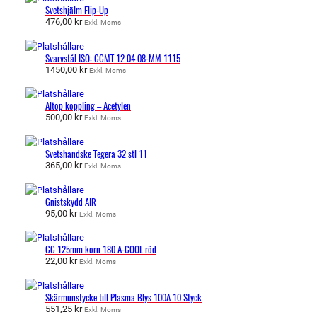
Svetshjälm Flip-Up
476,00
kr
Exkl. Moms
Svarvstål ISO: CCMT 12 04 08-MM 1115
1450,00
kr
Exkl. Moms
Altop koppling – Acetylen
500,00
kr
Exkl. Moms
Svetshandske Tegera 32 stl 11
365,00
kr
Exkl. Moms
Gnistskydd AIR
95,00
kr
Exkl. Moms
CC 125mm korn 180 A-COOL röd
22,00
kr
Exkl. Moms
Skärmunstycke till Plasma Blys 100A 10 Styck
551,25
kr
Exkl. Moms