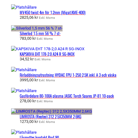
MV450 twist 4m för 1,2mm (Migat.KME-400)
2825,06
kr
Exkl. Moms
Silverlod 1,5 mm 56 % 7 st-
783,00
kr
Exkl. Moms
KAPSKIVA EHT 178-2,0 A24 R SG-INOX
34,52
kr
Exkl. Moms
Förladdningsutrustning HYDAC FPU 1-250 2,5K inkl. A 3 och väska
3995,00
kr
Exkl. Moms
Gasfördelare 80-100A plasma JASIC Torch Spares JP-81 10-pack
278,00
kr
Exkl. Moms
LIMROSTA (Reptec) 312 2,5X350MM 2,6KG
1273,00
kr
Exkl. Moms
Låsmutter kontakt Prof 90