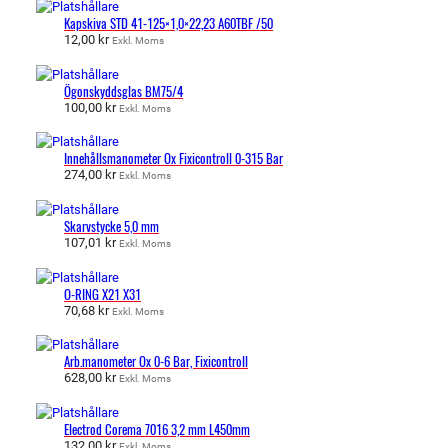
Kapskiva STD 41-125×1,0×22,23 A60TBF /50
12,00
kr
Exkl. Moms
Ögonskyddsglas BM75/4
100,00
kr
Exkl. Moms
Innehållsmanometer Ox Fixicontroll 0-315 Bar
274,00
kr
Exkl. Moms
Skarvstycke 5,0 mm
107,01
kr
Exkl. Moms
O-RING X21 X31
70,68
kr
Exkl. Moms
Arb.manometer Ox 0-6 Bar, Fixicontroll
628,00
kr
Exkl. Moms
Electrod Corema 7016 3,2 mm L450mm
132,00
kr
Exkl. Moms