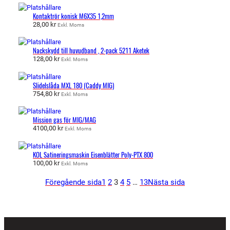
Kontaktrör konisk M6X35 1,2mm
28,00
kr
Exkl. Moms
Nackskydd till huvudband , 2-pack 5211 Aketek
128,00
kr
Exkl. Moms
Slidelslåda MXL 180 (Caddy MIG)
754,80
kr
Exkl. Moms
Mission gas för MIG/MAG
4100,00
kr
Exkl. Moms
KOL Satineringsmaskin Eisenblätter Poly-PTX 800
100,00
kr
Exkl. Moms
Föregående sida
1
2
3
4
5
…
13
Nästa sida