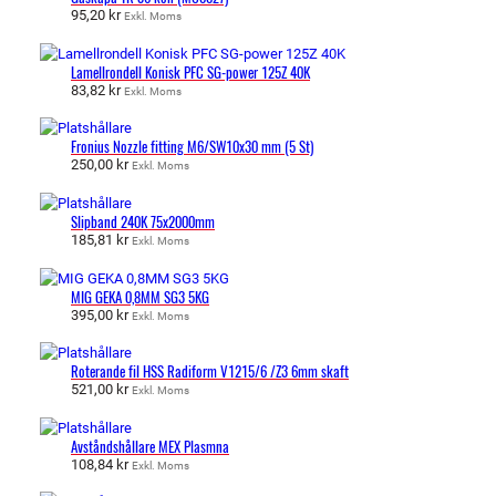
95,20
kr
Exkl. Moms
Lamellrondell Konisk PFC SG-power 125Z 40K
83,82
kr
Exkl. Moms
Fronius Nozzle fitting M6/SW10x30 mm (5 St)
250,00
kr
Exkl. Moms
Slipband 240K 75x2000mm
185,81
kr
Exkl. Moms
MIG GEKA 0,8MM SG3 5KG
395,00
kr
Exkl. Moms
Roterande fil HSS Radiform V1215/6 /Z3 6mm skaft
521,00
kr
Exkl. Moms
Avståndshållare MEX Plasmna
108,84
kr
Exkl. Moms